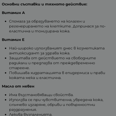
Основни съставки и тяхното действие:
Витамин А
Спомага за образуването на колаген и
регенерирането на клетките. Допринася за по-
еластична и тонизирана кожа.
Витамин Е
Най-широко използваният днес в козметиката
антиоксидант за здрава кожа.
Защитава от действието на свободните
радикали и предпазва от преждевременно
стареене.
Повишава хидратацията в епидермиса и прави
кожата мека и еластична.
Масло от невен
Има възстановяващи свойства.
Използва се при чувствителна, увредена кожа,
слънчево изгаряне, обриви и повърхностни
раздразнения.
Лекува възпаленията.