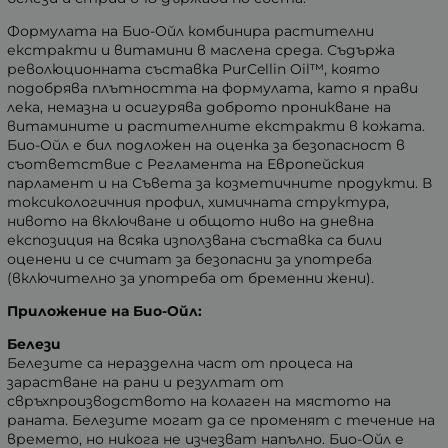
Формулата на Био-Ойл комбинира растителни
екстракти и витамини в маслена среда. Съдържа
революционната съставка PurCellin Oil™, която
подобрява плътността на формулата, като я прави
лека, немазна и осигурява доброто проникване на
витамините и растителните екстракти в кожата.
Био-Ойл е бил подложен на оценка за безопасност в
съответствие с Регламента на Европейския
парламент и на Съвета за козметичните продукти. В
токсикологичния профил, химичната структура,
нивото на включване и общото ниво на дневна
експозиция на всяка използвана съставка са били
оценени и се считат за безопасни за употреба
(включително за употреба от бременни жени).
Приложение на Био-Ойл:
Белези
Белезите са неразделна част от процеса на
зарастване на рани и резултат от
свръхпроизводството на колаген на мястото на
раната. Белезите могат да се променят с течение на
времето, но никога не изчезват напълно. Био-Ойл е