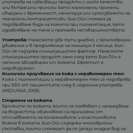
употреба на избелващи продукти с ниско качество,
или вътрешни причини: като хормонални промени,
свързани с бременност, менопауза или използването на
перорални контрацептиви. Био-Ойл спомага за
подобряване вида на кожата при пигментация, като
изравняване на тена и премахва несъвършенствата.
Употреба:
Нанасяйте два пъти дневно, с кръгообразни
движения и в продължение на минимум 3 месеца. Био-
Ойл не съдържа слънцезащитен фактор. Нанасяйте
слънцезащитен продукт само след като Био-Ойл е
напълно абсорбиран от кожата. Ефектът е
индивидуален.
Клинични проучвания на кожа с неравномерен тен:
Кожа с пигментации и неравномерен тен се подобрява
при 93% от пациентите след 6 седмична употреба.
(MEDUNSA, 2005)
Стареене на кожата
Бръчките по кожата, които се появяват с напредване
на възрастта, обикновено са причинени от
отслабването на колагеновите и еластиновите
влакна в кожата. Био-Ойл съдържа многобройни
съставки, които спомагат да се запази младия вид на