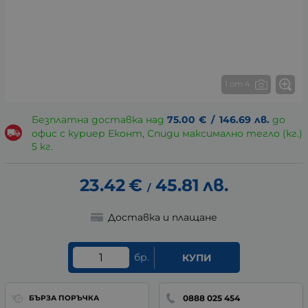
1 от 4
Безплатна доставка над
75.00
€
/
146.69
лв.
до
офис с куриер Еконт, Спиди максимално тегло (кг.)
5 кг.
23.42
€
45.81
лв.
/
Доставка и плащане
бр.
КУПИ
0888 025 454
БЪРЗА ПОРЪЧКА