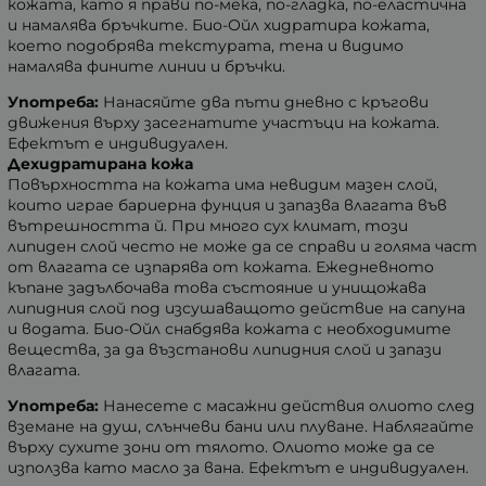
кожата, като я прави по-мека, по-гладка, по-еластична
и намалява бръчките. Био-Ойл хидратира кожата,
което подобрява текстурата, тена и видимо
намалява фините линии и бръчки.
Употреба:
Нанасяйте два пъти дневно с кръгови
движения върху засегнатите участъци на кожата.
Ефектът е индивидуален.
Дехидратирана кожа
Повърхността на кожата има невидим мазен слой,
които играе бариерна фунция и запазва влагата във
вътрешността й. При много сух климат, този
липиден слой често не може да се справи и голяма част
от влагата се изпарява от кожата. Ежедневното
къпане задълбочава това състояние и унищожава
липидния слой под изсушаващото действие на сапуна
и водата. Био-Ойл снабдява кожата с необходимите
вещества, за да възстанови липидния слой и запази
влагата.
Употреба:
Нанесете с масажни действия олиото след
вземане на душ, слънчеви бани или плуване. Наблягайте
върху сухите зони от тялото. Олиото може да се
използва като масло за вана. Ефектът е индивидуален.