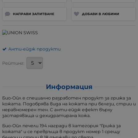
НАПРАВИ ЗАПИТВАНЕ
ДОБАВИ В ЛЮБИМИ
Анти-ейдж продукти
Рейтинг:
Информация
Био-Ойл е специално разработен продукт за грижа за
кожата. Подобрява вида на кожата при белези, стрии и
неравномерен тен. С анти-ейдж ефект върху
застаряваща и дехидратирана кожа.
Био-Ойл печели 194 награди в категория "Грижа за
кожата" и се превръща в продукт номер 1 срещу
белези и стрии в 18 държави по света.