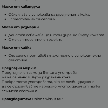
Масло от лавандула
Облекчава и успокоява раздразнената кожа.
Естествен антисептик.
Масло от розмарин
Действа освежаващо и тонизиращо върху кожата.
С мек антисептичен ефект.
Масло от лайка
Със силно противовъзпалително и успокоително
действие.
Предпазни мерки:
Предназначен само за външна употреба.
Да не се нанася върху разранена кожа.
Прекратете употребата, ако се появи дразнене.
Да се съхранявайте на хладно място, далеч от пряка
слънчева светлина.
Производител:
Union Swiss, ЮАР.