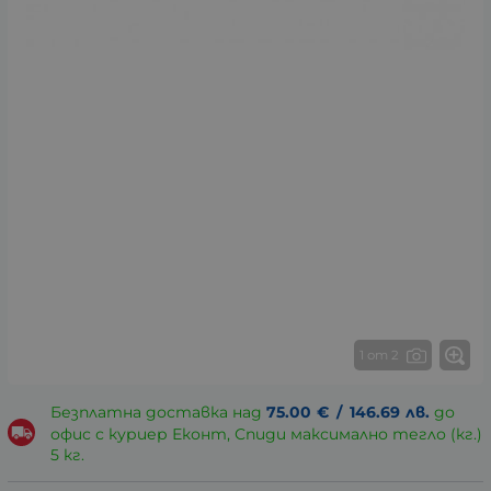
1 от 2
Безплатна доставка над
75.00
€
/
146.69
лв.
до
офис с куриер Еконт, Спиди максимално тегло (кг.)
5 кг.