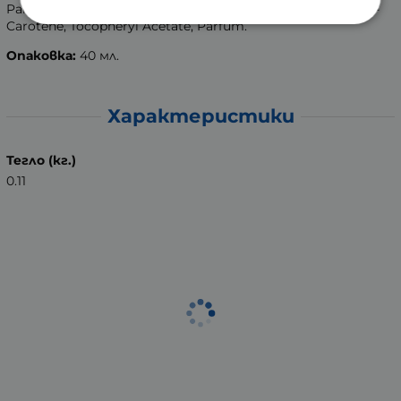
Palmitate, Helianthus Annuus Seed Oil, Mel, Allantoin, Beta-
Carotene, Tocopheryl Acetate, Parfum.
Опаковка:
40 мл.
Характеристики
Тегло (кг.)
0.11