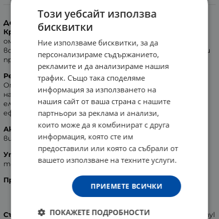
Информация
Този уебсайт използва
Действие
:
бисквитки
Крем - вазелинът Биле-VА
създава предпазен
омекотяващ слой върху сухите и наранени ръце,
Ние използваме бисквитки, за да
вследствие продължителния контакт с почистващи
персонализираме съдържанието,
препарати или излагането на студ.
рекламите и да анализираме нашия
Резултати
:
трафик. Също така споделяме
Омекотява, укрепва и подхранва кожата на силно
информация за използването на
напуканите крака и ръце. Придава й мекота и
нашия сайт от ваша страна с нашите
еластичност. Притежава противовъзпалителен
партньори за реклама и анализи,
ефект.
които може да я комбинират с друга
Активни съставки:
маслен екстракт от прополис,
информация, която сте им
витамини А и Е, пчелен восък, пчелен мед.
предоставили или която са събрали от
Употреба
: Нанася се на засегнатите участъци
вашето използване на техните услуги.
толкова пъти, колкото е необходимо.
Производител:
Боди-Бюти ЕООД, България.
ПРИЕМЕТЕ ВСИЧКИ
ПОКАЖЕТЕ ПОДРОБНОСТИ
Състав
: Petrolatum, Cera Alba, Bht, Lanolin, Propolis, Retinyl