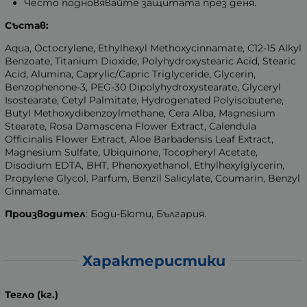
Често подновявайте защитата през деня.
Състав:
Aqua, Octocrylene, Ethylhexyl Methoxycinnamate, C12-15 Alkyl
Benzoate, Titanium Dioxide, Polyhydroxystearic Acid, Stearic
Acid, Alumina, Caprylic/Capric Triglyceride, Glycerin,
Benzophenone-3, PEG-30 Dipolyhydroxystearate, Glyceryl
Isostearate, Cetyl Palmitate, Hydrogenated Polyisobutene,
Butyl Methoxydibenzoylmethane, Cera Alba, Magnesium
Stearate, Rosa Damascena Flower Extract, Calendula
Officinalis Flower Extract, Aloe Barbadensis Leaf Еxtract,
Magnesium Sulfate, Ubiquinone, Tocopheryl Acetate,
Disodium EDTA, BHT, Phenoxyethanol, Ethylhexylglycerin,
Propylene Glycol, Parfum, Benzil Salicylate, Coumarin, Benzyl
Cinnamate.
Производител
: Боди-Бюти, България.
Характеристики
Тегло (кг.)