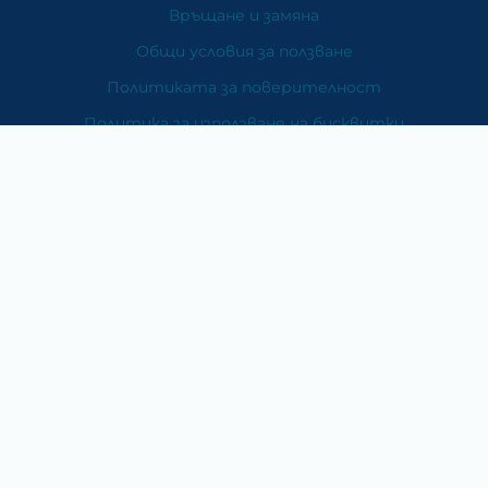
Връщане и замяна
Общи условия за ползване
Политиката за поверителност
Политика за използване на бисквитки
При възникване на спор, свързан с покупка онлайн,
можете да ползвате сайта ОРС
Вашите права
Отказ от сделка
За Нас
Карта на сайта
Контакти
Категории
Храни и хранителни добавки
Козметика