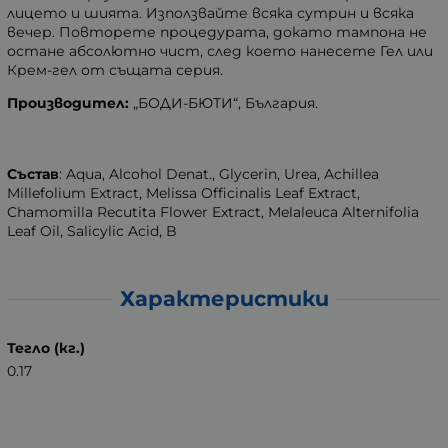
лицето и шията. Използвайте всяка сутрин и всяка
вечер. Повторете процедурата, докато тампона не
остане абсолютно чист, след което нанесете Гел или
Крем-гел от същата серия.
Производител:
„БОДИ-БЮТИ“, България.
Състав
: Aqua, Alcohol Denat., Glycerin, Urea, Achillea
Millefolium Extract, Melissa Officinalis Leaf Extract,
Chamomilla Recutita Flower Extract, Melaleuca Alternifolia
Leaf Oil, Salicylic Acid, B
Характеристики
Тегло (кг.)
0.17