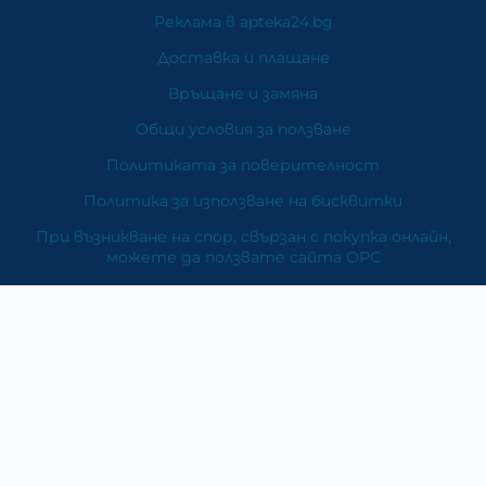
Реклама в apteka24.bg
Доставка и плащане
Връщане и замяна
Общи условия за ползване
Политиката за поверителност
Политика за използване на бисквитки
При възникване на спор, свързан с покупка онлайн,
можете да ползвате сайта ОРС
Вашите права
Отказ от сделка
За Нас
Карта на сайта
Контакти
Категории