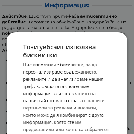
Информация
Действие
: Щифтът притежава
антисептично
действие
и спомага за облекчаване и заздравяване на
раздразнената от акне кожа. Безпроблемно и бързо
покрива малки участъци
и прикрива леки дефекти -
петънца от завехнали пъпки, грапавини, пришки и
обриви.
Този уебсайт използва
Активни съставки:
бисквитки
Розов конкрет
- действа успокояващо на
Ние използваме бисквитки, за да
раздразнената и възпалена кожа. Притежават
персонализираме съдържанието,
антисептичен и тонизиращ ефект, лек
анестетичен ефект.
рекламите и да анализираме нашия
Ихтиол
(Пейл) - компонент с натурален произход и
трафик. Също така споделяме
доказани антимикробни и противовъзпалителни
информация за използването на
свойства, за по-здрава кожа.
Масло от чаено дърво
- действа силно
нашия сайт от ваша страна с нашите
антибактериално и противовъзпалително.
партньори за реклама и анализи,
Алфа-бизаболол -
подпомага регенерирането и
които може да я комбинират с друга
възпрепятства възпаленията.
информация, която сте им
Алантоин
- достига в дълбочина в кожата.
Заздравява, успокоява, възстановява възпаленията.
предоставили или която са събрали от