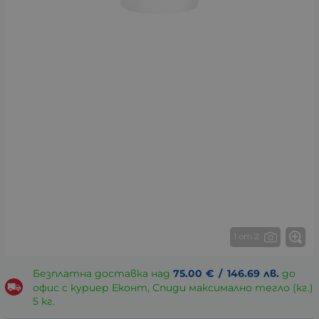
1 от 2
Безплатна доставка над
75.00
€
/
146.69
лв.
до
офис с куриер Еконт, Спиди максимално тегло (кг.)
5 кг.