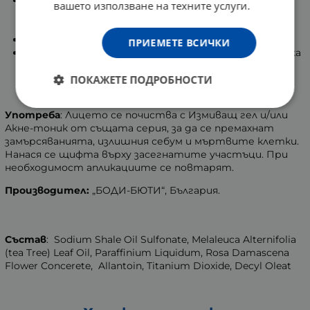
Салицилова киселина
- спомага за премахване на
вашето използване на техните услуги.
мъртвите клетки от епидермиса. Овлажнява,
омекотява и заглажда структурата на кожата.
Сяра
- балансира функциите на мастните жлези.
ПРИЕМЕТЕ ВСИЧКИ
Триклокарбон
- мощен антибактериална съставка
с широк спектър от ползи. Дезинфекцира,
ПОКАЖЕТЕ ПОДРОБНОСТИ
почиства и успокоява кожата. Смалява мастните
пори. Ограничава лющенето.
Употреба
: Лицето се почиства с Измиващ гел и/или
Акне-тоник от същата серия, за да се премахнат
замърсяванията, излишния себум и мъртвите клетки.
Нанася се щифта върху засегнатите участъци. При
необходимост апликациите се повтарят.
Производител:
„БОДИ-БЮТИ“, България.
Състав
: Sodium Shale Oil Sulfonate, Melaleuca Alternifolia
(tea Tree) Leaf Oil, Paraffinium Liquidum, Rosa Damascena
Flower Concerete, Allantoin, Titanium Dioxide, Decyl Oleat