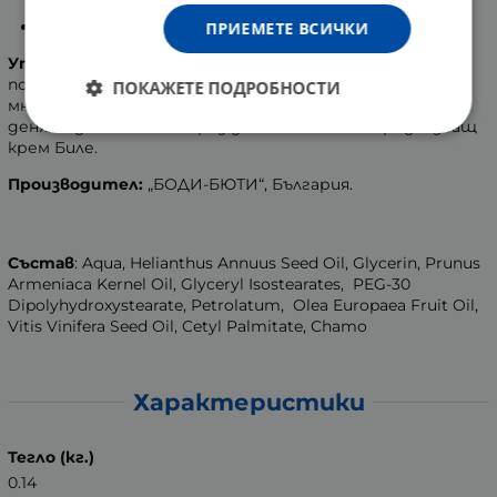
преждевременно стареене.
Витамин Е и Алантоин.
ПРИЕМЕТЕ ВСИЧКИ
Употреба
: Нанася се вечер с масажни движения, след
почистване на лицето с избелващия лосион Биле. При
ПОКАЖЕТЕ ПОДРОБНОСТИ
много суха кожа, кремът може да се прилага и през
деня. Задължително през деня се нанася и предпазващ
крем Биле.
Производител:
„БОДИ-БЮТИ“, България.
Състав
: Aqua, Helianthus Annuus Seed Oil, Glycerin, Prunus
Armeniaca Kernel Oil, Glyceryl Isostearates, PEG-30
Dipolyhydroxystearate, Petrolatum, Olea Europaea Fruit Oil,
Vitis Vinifera Seed Oil, Cetyl Palmitate, Chamo
Характеристики
Тегло (кг.)
0.14