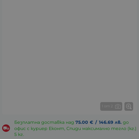
1 от 2
Безплатна доставка над
75.00
€
/
146.69
лв.
до
офис с куриер Еконт, Спиди максимално тегло (кг.)
5 кг.