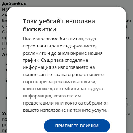
Действие
:
Избелващият крем "Биле-ВА"
успешно
отстранява
лунички, пигментация, породена от напредване на
Този уебсайт използва
възрастта или след бременност, слънчеви изгаряния
и др. Овлажнява, тонизира и подкрепя водно-липидния
бисквитки
баланс на кожата. Слънцезащитните филтри
предпазват добре кожата от следващи пигментации.
Ние използваме бисквитки, за да
Продуктът е клинично тестван, подходящ за всеки
персонализираме съдържанието,
тип кожа.
рекламите и да анализираме нашия
Активни съставки:
трафик. Също така споделяме
Алфа-бизаболол
— с доказан избелващо действие.
информация за използването на
Алфа-Арбутин
— патентована избелваща активна
нашия сайт от ваша страна с нашите
съставка на Pentapharm — Швейцария.
Биле-фитокомплекс
— ефективен комплекс от
партньори за реклама и анализи,
родни билки, спомагащи за редуциране на
които може да я комбинират с друга
пигментацията и за избистряне на тена.
информация, която сте им
Хиалуронова киселина, Витамин Е, алантоин, бета-
предоставили или която са събрали от
каротен, млечна киселина /АНА/, UVA и UVB филтри.
вашето използване на техните услуги.
Употреба
: Кремът се нанася всяка сутрин върху добре
почистената с избелващия лосион "Биле-ВА" кожа. За
дневна грижа се препоръчва използването на
ПРИЕМЕТЕ ВСИЧКИ
предпазващ крем "Биле-РН", който да предпази от