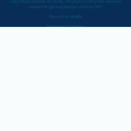
При възникване на спор, свързан с покупка онлайн,
можете да ползвате сайта ОРС
Вашите права
Отказ от сделка
За Нас
Карта на сайта
Контакти
Категории
Храни и хранителни добавки
Козметика
Хигиена и защита
Перилни и почистващи препарати
Литература
Подаръци за медици