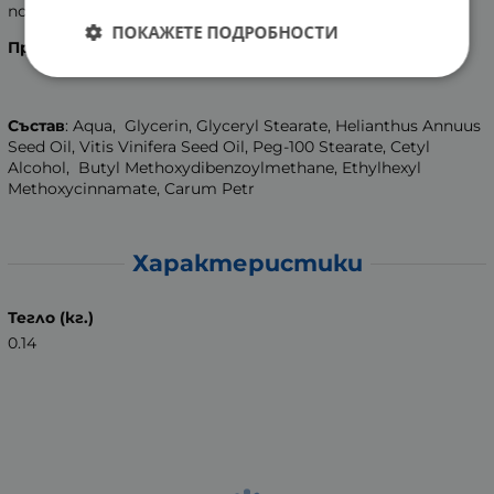
повторна пигментация.
ПОКАЖЕТЕ ПОДРОБНОСТИ
Производител:
„БОДИ-БЮТИ“, България..
Състав
: Aqua, Glycerin, Glyceryl Stearate, Helianthus Annuus
Seed Oil, Vitis Vinifera Seed Oil, Peg-100 Stearate, Cetyl
Alcohol, Butyl Methoxydibenzoylmethane, Ethylhexyl
Methoxycinnamate, Carum Petr
Характеристики
Тегло (кг.)
0.14