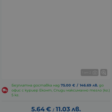
1 от 2
Безплатна доставка над
75.00
€
/
146.69
лв.
до
офис с куриер Еконт, Спиди максимално тегло (кг.)
5 кг.
5.64
€
11.03
лв.
/