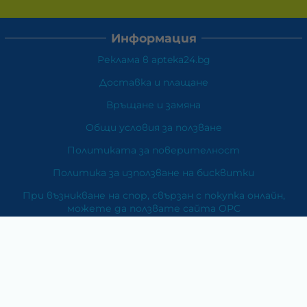
Информация
Реклама в apteka24.bg
Доставка и плащане
Връщане и замяна
Общи условия за ползване
Политиката за поверителност
Политика за използване на бисквитки
При възникване на спор, свързан с покупка онлайн,
можете да ползвате сайта ОРС
Вашите права
Отказ от сделка
За Нас
Карта на сайта