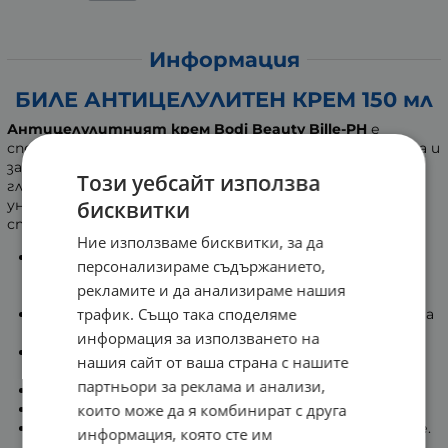
Информация
БИЛЕ АНТИЦЕЛУЛИТЕН КРЕМ 150 мл
Антицелулитният крем Bodi Beauty Bille-PH
е
специално създаден за интензивна атака на целулита и
за възстановяване на перфектната кадифена
Този уебсайт използва
гладкост и еластичност на кожата. Неговата
уникална формула от иновативни активни съставки
бисквитки
спомага за:
Ние използваме бисквитки, за да
Видимо отстраняване на целулита като
персонализираме съдържанието,
интензивно активира процеса на разграждане на
рекламите и да анализираме нашия
подкожните липиди и намалява мастната тъкан.
трафик. Също така споделяме
Засилва кръвообращението и подобрява тонуса на
съдовете.
информация за използването на
Стимулира регенерацията на клетките и
нашия сайт от ваша страна с нашите
производството на колаген.
партньори за реклама и анализи,
Ексфолира мъртвите рогови клетки.
Поддържа метаболизма в добро състояние.
които може да я комбинират с друга
Предпазва кожата от преждевременно стареене.
информация, която сте им