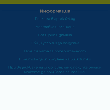
Информация
Реклама в apteka24.bg
Доставка и плащане
Връщане и замяна
Общи условия за ползване
Политиката за поверителност
Политика за използване на бисквитки
При възникване на спор, свързан с покупка онлайн,
можете да ползвате сайта ОРС
Вашите права
Отказ от сделка
За Нас
Карта на сайта