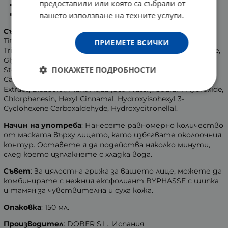
предоставили или която са събрали от
С регенериращо действие.
Подходящ за чувствителна и суха кожа.
вашето използване на техните услуги.
Състав
: Aqua (Water), Paraffinum Liquidum (Mineral Oil),
Titanium Dioxide (CI 77891), Dimethicone, Caprylic/Capric
ПРИЕМЕТЕ ВСИЧКИ
Triglyceride, Stearic Acid, Cetearyl Alcohol, PEG-100 Stearate,
Glyceryl Stearate, Rosa Moschata (Musk Rose) Seed Oil,
ПОКАЖЕТЕ ПОДРОБНОСТИ
Stearamidopropyl Dimethylamine, Phenoxyethanol, BHT,
Caprylyl Glycol, Parfum (Fragrance), Laminaria Ochroleuca
Extract, Bisabolol, Maris Aqua (Sea Water), Sodium Hydroxide,
Chlorphenesin, Hexyl Cinnamal, Hydroxyisohexyl 3-
Cyclohexene Carboxaldehyde, Hydroxycitronellal.
Начин на употреба
: Нанесете равномерно количество
от маската върху лицето, като избягвате околоочния
контур. Оставете я да подейства няколко минути,
след което изплакнете с хладка вода.
Съвет
: За цялостна грижа за вашето лице, можете да
комбинирате с нежния ексфолиант BYPHASSE с шипка
и тамян за чувствителна и суха кожа.
Опаковка
: 150 мл.
Производител
: DOBER S.L., Испания.