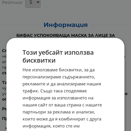
Рейтинг:
Информация
БИФАС УСПОКОЯВАЩА МАСКА ЗА ЛИЦЕ ЗА
ЧУВСТВИТЕЛНА КЪМ СУХА КОЖА 150 мл
Специалната линия „HOME SPA EXPERIENCE”
създава
Този уебсайт използва
неповторими моменти на удоволствие в приятната
бисквитки
атмосфера на дома. Продуктите съчетават
предимствата на
термалната вода
и
активни
Ние използваме бисквитки, за да
съставки
, които пречистват кожата.
персонализираме съдържанието,
Тази маска на BYPHASSE
е създадена специално за
рекламите и да анализираме нашия
чувствителна и суха кожа. Формулата й се базира на
трафик. Също така споделяме
успокояващите и регенериращи свойства на
маслото
информация за използването на
от шипка
.
нашия сайт от ваша страна с нашите
Резултати
: Лицето е почистено и освежено.
партньори за реклама и анализи,
които може да я комбинират с друга
Предимства на продукта:
информация, която сте им
Обогатен с термална вода.