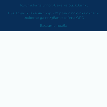
Политика за използване на бисквитки
При възникване на спор, свързан с покупка онлайн,
можете да ползвате сайта ОРС
Вашите права
Отказ от сделка
За Нас
Карта на сайта
Контакти
Категории
Храни и хранителни добавки
Козметика
Хигиена и защита
Перилни и почистващи препарати
Литература