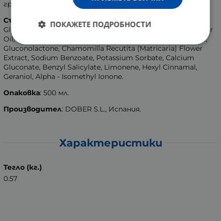
грима.
Състав
: Aqua (Water), Rosa Damascena Flower Water,
ПОКАЖЕТЕ ПОДРОБНОСТИ
Glycerin, Parfum (Fragrance), PEG - 40 Hydrogenated Castor
Oil, PEG-75 Lanolin, 2 - Bromo - 2 - Nitropropane - 1,3 - Diol,
Gluconolactone, Chamomilla Recutita (Matricaria) Flower
Extract, Sodium Benzoate, Potassium Sorbate, Calcium
Gluconate, Benzyl Salicylate, Limonene, Hexyl Cinnamal,
Geraniol, Alpha - Isomethyl Ionone.
Опаковка
: 500 мл.
Производител
: DOBER S.L., Испания.
Характеристики
Тегло (кг.)
0.57