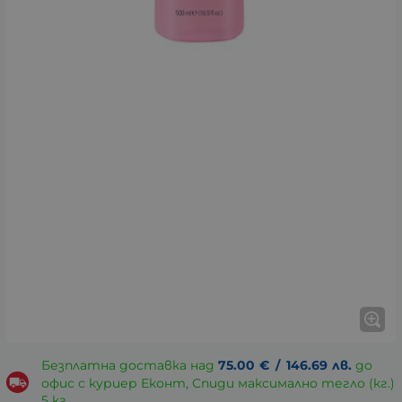
Безплатна доставка над
75.00
€
/
146.69
лв.
до
офис с куриер Еконт, Спиди максимално тегло (кг.)
5 кг.