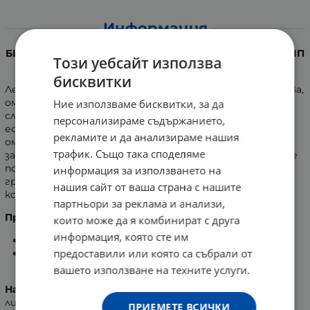
Информация
БИФАС ТОНИК ЗА ЛИЦЕ С РОЗОВА ВОДА ЗА ВСЕКИ ТИП
Този уебсайт използва
КОЖА 500 мл.
бисквитки
Лек тоник за лице, с розова вода, без алкохол. Почиства,
омекотява и придава свеж и сияен вид. Изчиства
Ние използваме бисквитки, за да
следите от грим и стимулира кожата, поддържа
персонализираме съдържанието,
естественото ниво на рН. Формулата с розова вода
рекламите и да анализираме нашия
омекотява и премахва последните примеси от
трафик. Също така споделяме
замърсяване и макиаж. Не дразни кожата. Лицето Ви е
подготвено за следващата стъпка в ежедневната
информация за използването на
грижа. Дерматологично тестван. За всички типове
нашия сайт от ваша страна с нашите
кожа.
партньори за реклама и анализи,
Предимства
:
които може да я комбинират с друга
информация, която сте им
голяма опаковка;
предоставили или която са събрали от
специална формула с розова вода за по - голяма
мекота.
вашето използване на техните услуги.
Начин на употреба
: С памучен тампон нанесете на
лицето, контура на очите и шията след сваляне на
ПРИЕМЕТЕ ВСИЧКИ