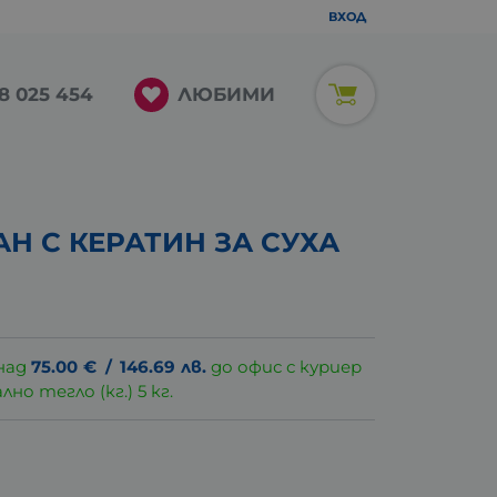
ВХОД
ЛЮБИМИ
8 025 454
 С КЕРАТИН ЗА СУХА
над
75.00
€
/
146.69
лв.
до офис с куриер
о тегло (кг.) 5 кг.