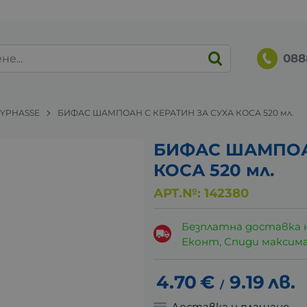
088
YPHASSE
БИФАС ШАМПОАН С КЕРАТИН ЗА СУХА КОСА 520 мл.
БИФАС ШАМПОАН
КОСА 520 мл.
АРТ.№:
142380
Безплатна доставка 
Еконт, Спиди максималн
4.70
€
9.19
лв.
/
Доставка и плащане