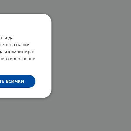
е и да
нето на нашия
 да я комбинират
ашето използване
ТЕ ВСИЧКИ