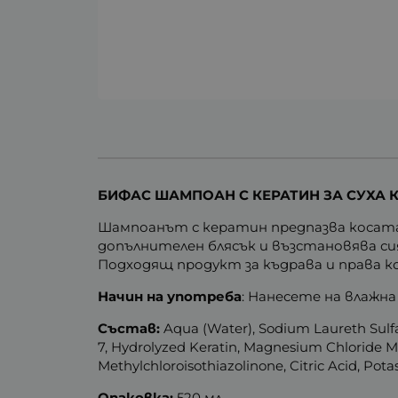
БИФАС ШАМПОАН С КЕРАТИН ЗА СУХА КО
Шампоанът с кератин предпазва косата 
допълнителен блясък и възстановява с
Подходящ продукт за къдрава и права ко
Начин на употреба
: Нанесете на влажн
Състав:
Aqua (Water), Sodium Laureth Sulf
7, Hydrolyzed Keratin, Magnesium Chloride M
Methylchloroisothiazolinone, Citric Acid, Pot
Опаковка:
520 мл.