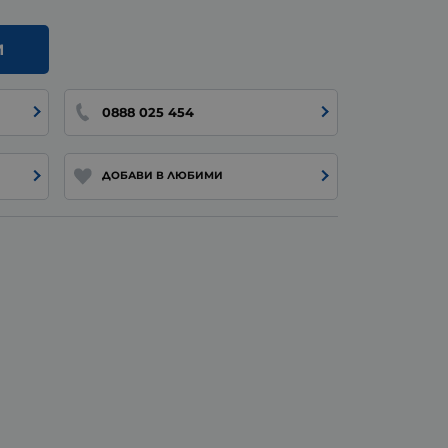
И
0888 025 454
ДОБАВИ В ЛЮБИМИ