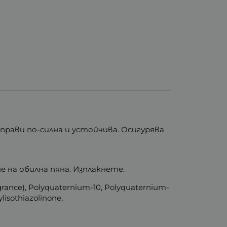
рави по-силна и устойчива. Осигурява
е на обилна пяна. Изплакнете.
grance), Polyquaternium-10, Polyquaternium-
isothiazolinone,