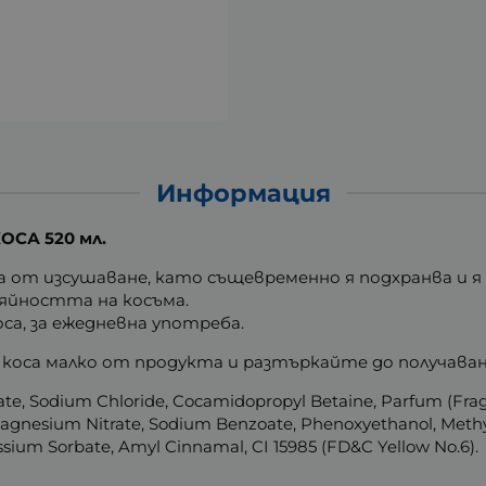
Информация
СА 520 мл.
от изсушаване, като същевременно я подхранва и я п
ияйността на косъма.
са, за ежедневна употреба.
а коса малко от продукта и разтъркайте до получаван
ate, Sodium Chloride, Cocamidopropyl Betaine, Parfum (Fra
agnesium Nitrate, Sodium Benzoate, Phenoxyethanol, Methyl
assium Sorbate, Amyl Cinnamal, CI 15985 (FD&C Yellow No.6).