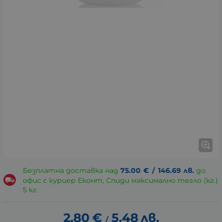
Безплатна доставка над
75.00
€
/
146.69
лв.
до
офис с куриер Еконт, Спиди максимално тегло (кг.)
5 кг.
2.80
€
5.48
лв.
/