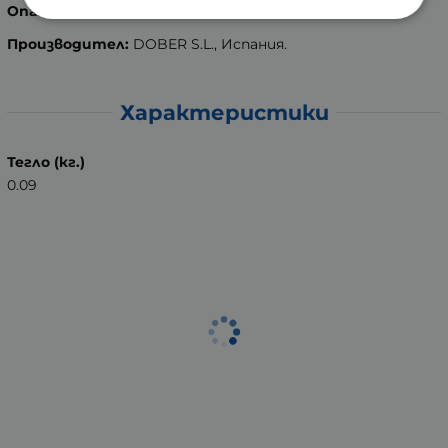
Опаковка:
50 мл.
Производител:
DOBER S.L., Испания.
Характеристики
Тегло (кг.)
0.09