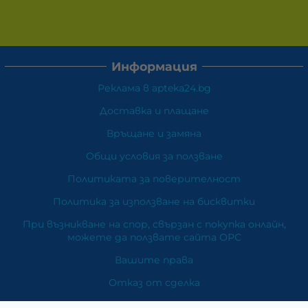
Информация
Реклама в apteka24.bg
Доставка и плащане
Връщане и замяна
Общи условия за ползване
Политиката за поверителност
Политика за използване на бисквитки
При възникване на спор, свързан с покупка онлайн,
можете да ползвате сайта ОРС
Вашите права
Отказ от сделка
За Нас