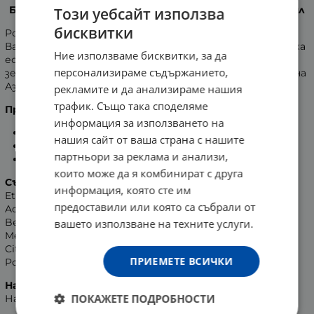
БИФАС РОЛ ОН 24 ЧАСА С ЕКСТРАКТ ОТ БАМБУК 50 мл
Този уебсайт използва
бисквитки
Рол-он със свеж ободряващ аромат, който ще бъде с
Вас цели 24 часа. Подходящ за всеки тип кожа. Съдържа
Ние използваме бисквитки, за да
естествени етерични масла. Нотките на свежи
персонализираме съдържанието,
зелени листа ще Ви пренесат директно в степите на
Азия.
рекламите и да анализираме нашия
трафик. Също така споделяме
Предимства на продукта:
информация за използването на
осигурява 24-часова защита от изпотяване;
нашия сайт от ваша страна с нашите
не оставя жълти следи по кожата и дрехите;
партньори за реклама и анализи,
с унисекс аромат, подходящ за него и за нея.
които може да я комбинират с друга
Състав:
Aqua (Water), Parfum (Fragrance), PPG-15 Stearyl
информация, която сте им
Ether, Aluminum Chlorohydrate, Acrylates/C10-30 Alkyl
предоставили или която са събрали от
Acrylate Crosspolymer, Steareth-2, Steareth-21, Allantoin,
Benzyl Salicylate, Hydroxycitronellal, Linalool, Butylphenyl
вашето използване на техните услуги.
Methylpropional, Glycerin, Geraniol, BHT, Citric Acid,
Citronellol, Sodium Benzoate, Bambusa Vulgaris Extract,
ПРИЕМЕТЕ ВСИЧКИ
Potassium Sorbate.
Начин на употреба:
ПОКАЖЕТЕ ПОДРОБНОСТИ
Нанасяйте ежедневно върху чиста и суха кожа.