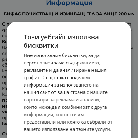
Информация
БИФАС ПОЧИСТВАЩ И ИЗМИВАЩ ГЕЛ ЗА ЛИЦЕ 200 мл
С почистващия гел на Byphasse
ще се отървете от
досадните несъвършенства и ще придадете здрав и
Този уебсайт използва
сияен вид на вашата уморена кожа. Обогатената с
витамин Е
формула се бори ефективно с вредното
бисквитки
влияние на свободните радикали, забавяйки процеса на
стареене. Вложената
вода от хамамелис
има
Ние използваме бисквитки, за да
регенериращи, хидратиращи и антиоксидантни
персонализираме съдържанието,
свойства.
Растението хамамелис
премахва различни
рекламите и да анализираме нашия
кожни възпаления. Влияе благоприятно при акне и се
бори с разширените пори. Добавеният
глицерин
има
трафик. Също така споделяме
противовъзпалителни и антисептични свойства,
информация за използването на
като същевременно омекотява и овлажнява
нашия сайт от ваша страна с нашите
кожата. Гел текстурата се справя отлично с
партньори за реклама и анализи,
премахването на декоративна козметика
и
натрупани примеси
и
поддържа естествения
които може да я комбинират с друга
хидролипиден балан
с.
Раздразненията са успокоени,
информация, която сте им
при това незабавно. В допълнение, гелът
предпазва
предоставили или която са събрали от
кожата от UV лъчите и я подхранва в дълбочина
.
вашето използване на техните услуги.
Състав:
Aqua (Water), Sodium Laureth Sulfate, Glycerin,