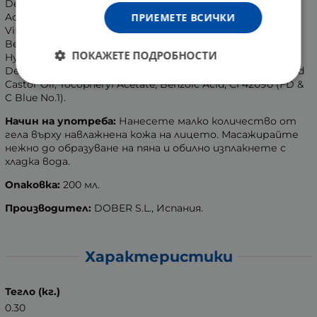
Decyl Glucoside, Triethanolamine, Acrylates/C10-30 Alkyl
ПРИЕМЕТЕ ВСИЧКИ
Actylate Crosspolymer, Parfum (Fragrance), Hamamelis
Virginiana (Witch Hazel) Water, Salicylic Acid, Sodium
Benzoate, PEG-35 Castor Oil, Citric AcidGuar
ПОКАЖЕТЕ ПОДРОБНОСТИ
Hydroxypropyltrimonium Chloride, Polysorbate 20,
Dehydroacetic Acid, Phenoxyethanol, PEG-40 Hydrogenated
Castor Oil, Tocopheryl Acetate, Benzoic Acid, CI 42090 (FD &
C Blue No.1).
Начин на употреба:
Нанесете малко количество от
гела върху навлажнена кожа на лицето. Масажирайте
нежно до образуване на пяна и обилно изплакнете с
хладка вода.
Опаковка:
200 мл.
Производител:
DOBER S.L., Испания.
Характеристики
Тегло (кг.)
0.30