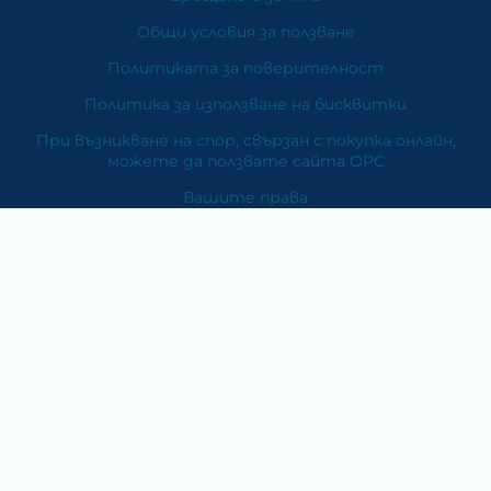
Общи условия за ползване
Политиката за поверителност
Политика за използване на бисквитки
При възникване на спор, свързан с покупка онлайн,
можете да ползвате сайта ОРС
Вашите права
Отказ от сделка
За Нас
Карта на сайта
Контакти
Категории
Храни и хранителни добавки
Козметика
Хигиена и защита