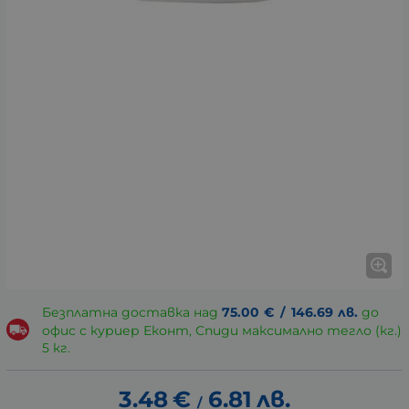
Безплатна доставка над
75.00
€
/
146.69
лв.
до
офис с куриер Еконт, Спиди максимално тегло (кг.)
5 кг.
3.48
€
6.81
лв.
/