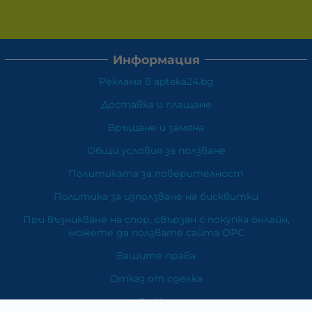
Информация
Реклама в apteka24.bg
Доставка и плащане
Връщане и замяна
Общи условия за ползване
Политиката за поверителност
Политика за използване на бисквитки
При възникване на спор, свързан с покупка онлайн,
можете да ползвате сайта ОРС
Вашите права
Отказ от сделка
За Нас