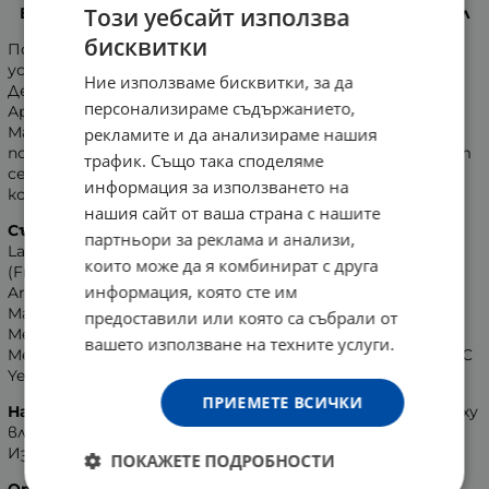
Този уебсайт използва
БИФАС PLAISIR ДУШ ГЕЛ С АРГАНОВО МАСЛО 500 мл
бисквитки
Почистете кожата си с
душ - гела на Byphass
e
и
усетете нежното докосване на
арганово масло
.
Ние използваме бисквитки, за да
Деликатната му формула е с неутрално pH.
персонализираме съдържанието,
Ароматизира дискретно, пренасяйки ви в оазис в
Мароко.
Аргановото масло
притежава силни
рекламите и да анализираме нашия
подхранващи и овлажняващи свойства. Съдържащият
трафик. Също така споделяме
се
витамин Е
запазва естествения липиден слой на
информация за използването на
кожата и я защитава от свободните радикали.
нашия сайт от ваша страна с нашите
Състав:
Aqua (Water), Cocamidopropyl Betaine, Sodium
партньори за реклама и анализи,
Laureth Sulfate, Decyl Glucoside, Sodium Chloride, Parfum
които може да я комбинират с друга
(Fragrance), PEG-40 Hydrogenated Castor Oil, Laureth-3,
информация, която сте им
Argania Spinosa Kernel Oil, Polyquaternium-7, Citric Acid,
Magnesium Chloride, Magnesium Nitrate,
предоставили или която са събрали от
Methylchloroisothiazolinone, Methylisothiazolinone,
вашето използване на техните услуги.
Methylparaben, Butylphenyl Methylpropional, CI 19140 (FD&C
Yellow No.5), Propylparaben, CI 14700 (FD&C Red No. 4).
ПРИЕМЕТЕ ВСИЧКИ
Начин на употреба:
Нанесете малко количество върху
влажна кожа и масажирайте до образуване на пяна.
Изплакнете обилно с вода.
ПОКАЖЕТЕ ПОДРОБНОСТИ