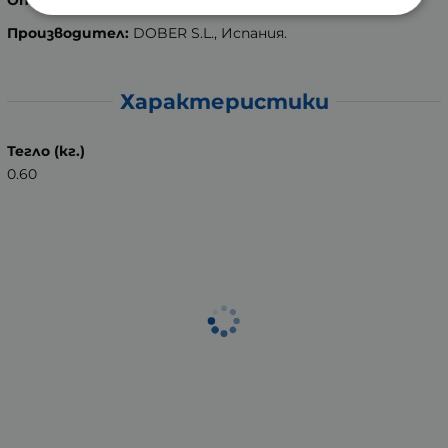
Опаковка:
500 мл.
Производител:
DOBER S.L., Испания.
Характеристики
Тегло (кг.)
0.60