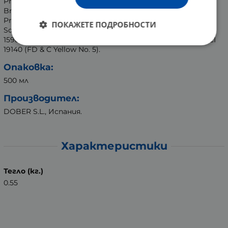
Propylparaben, Parfum (Fragrance), Cyclopentasiloxane, 2-
Bromo-2-Nitropropane-1,3-Diol, Laureth-2, Sodium Sulfate,
Prunus Amygdalus Dulcis (Sweet Almond) Oil, Citric Acid,
ПОКАЖЕТЕ ПОДРОБНОСТИ
Sodium Chloride, Coumarin, Limonene, Hexyl Cinnamal, CI
15985 (FD & C Yellow No. 6), CI 16035 (FD & C Red No. 40), CI
19140 (FD & C Yellow No. 5).
Опаковка:
500 мл
Производител:
DOBER S.L., Испания.
Характеристики
Тегло (кг.)
0.55