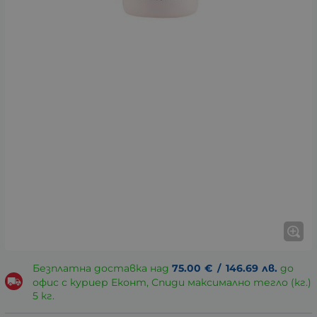
Безплатна доставка над
75.00
€
/
146.69
лв.
до
офис с куриер Еконт, Спиди максимално тегло (кг.)
5 кг.