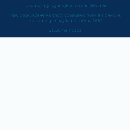
Политика за използване на бисквитки
При възникване на спор, свързан с покупка онлайн,
можете да ползвате сайта ОРС
Вашите права
Отказ от сделка
За Нас
Карта на сайта
Контакти
Категории
Храни и хранителни добавки
Козметика
Хигиена и защита
Перилни и почистващи препарати
Литература