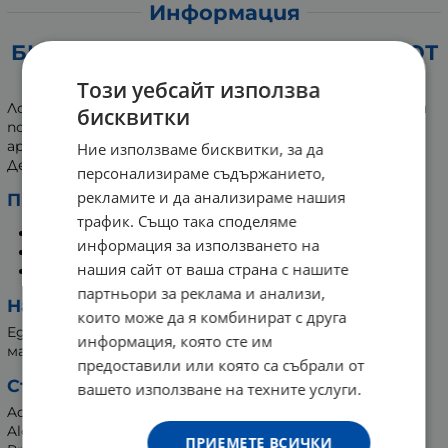
Информация
БИФАС МЛЯКО ЗА ТЯЛО С МАСЛО ОТ
СЛАДЪК БАДЕМ 500 мл
Този уебсайт използва
Лосион за тяло с масло от сладък бадем. Омекотява и
бисквитки
подхранва кожата, оставяйки я приятно
ароматизирана. Предназначен за суха кожа.
Ние използваме бисквитки, за да
Дерматологично тестван.
персонализираме съдържанието,
рекламите и да анализираме нашия
Предимства:
трафик. Също така споделяме
голяма опаковка;
информация за използването на
приятна не - лепкава консистенция;
нашия сайт от ваша страна с нашите
предлага се в бутилка или бутилка с помпа.
партньори за реклама и анализи,
Начин на употреба:
които може да я комбинират с друга
Един или два пъти дневно нанесете върху кожата,
информация, която сте им
масажирайки леко, за хидратиране и подхранване.
предоставили или която са събрали от
Състав:
вашето използване на техните услуги.
Aqua (Water), Paraffinum Liquidum (Mineral Oil), Cetearyl
Alcohol, Cetyl Alcohol, Sodium Laureth Sulfate,
ПРИЕМЕТЕ ВСИЧКИ