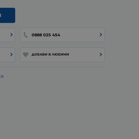
И
0888 025 454
ДОБАВИ В ЛЮБИМИ
са