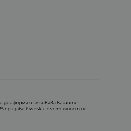
ято дооформя и съживява вашите
B5 придава блясък и еластичност на