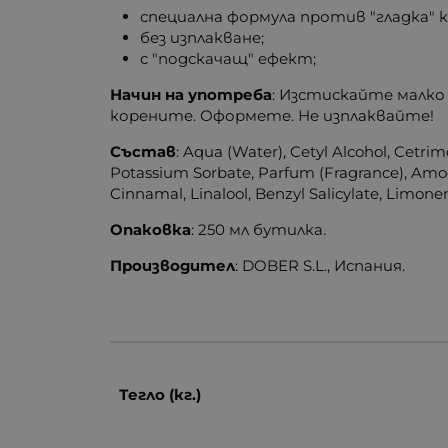
специална формула против "гладка" к
без изплакване;
с "подскачащ" ефект;
Начин на употреба
: Изстискайте малко
корените. Оформете. Не изплаквайте!
Състав
: Aqua (Water), Cetyl Alcohol, Cetri
Potassium Sorbate, Parfum (Fragrance), Amodi
Cinnamal, Linalool, Benzyl Salicylate, Limonen
Опаковка
: 250 мл бутилка.
Производител
: DOBER S.L., Испания.
Тегло (кг.)