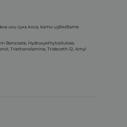
на или суха коса, като избягвате
ium Benzoate, Hydroxyethylcellulose,
nol, Triethanolamine, Trideceth-12, Amyl