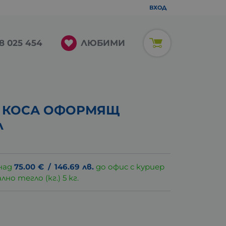
ВХОД
ЛЮБИМИ
8 025 454
А КОСА ОФОРМЯЩ
л
над
75.00
€
/
146.69
лв.
до офис с куриер
о тегло (кг.) 5 кг.