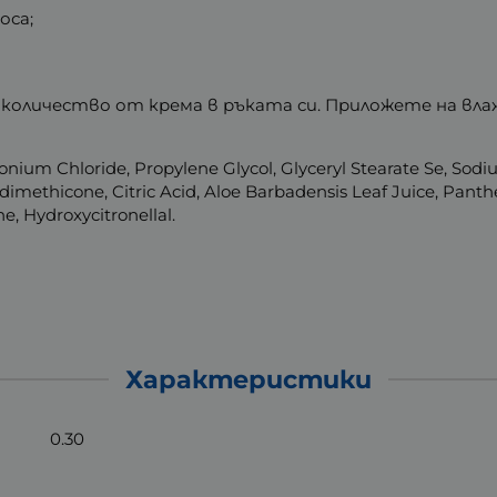
оса;
 количество от крема в ръката си. Приложете на влаж
monium Chloride, Propylene Glycol, Glyceryl Stearate Se, Sod
methicone, Citric Acid, Aloe Barbadensis Leaf Juice, Panthe
e, Hydroxycitronellal.
Характеристики
0.30