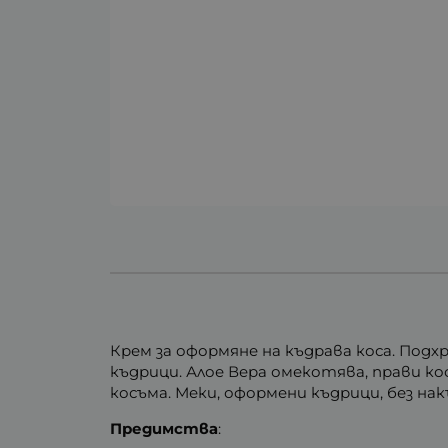
Крем за оформяне на къдрава коса. Под
къдрици. Алое Вера омекотява, прави ко
косъма. Меки, оформени къдрици, без нак
Предимства
: