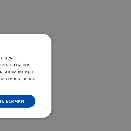
е и да
нето на нашия
 да я комбинират
ашето използване
ТЕ ВСИЧКИ