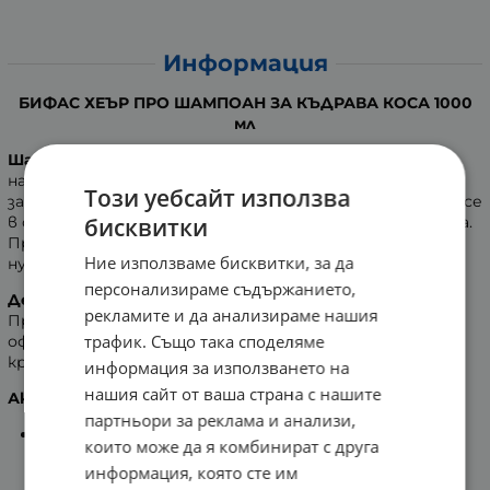
Информация
БИФАС ХЕЪР ПРО ШАМПОАН ЗА КЪДРАВА КОСА 1000
мл
Шампоанът за къдрава коса на ByPhasse Хеър Про
е
наистина отличен избор. Иновативната му формула
Този уебсайт използва
заздравява и придава жизненост на косъма. Предлага се
бисквитки
в опаковка, улесняваща употребата - бутилка с помпа.
Препоръчва се за
къдрава или чуплива коса
, която се
Ние използваме бисквитки, за да
нуждае от специфични грижи.
персонализираме съдържанието,
Действие
:
рекламите и да анализираме нашия
Предефинира къдриците, оставя ги меки, добре
трафик. Също така споделяме
оформени и блестящи. Прави косата естествено
красива.
информация за използването на
нашия сайт от ваша страна с нашите
Активни съставки
:
партньори за реклама и анализи,
Силиконовият амино комплекс
поддържа
които може да я комбинират с друга
къдриците, като същевременно омекотява
информация, която сте им
косата.