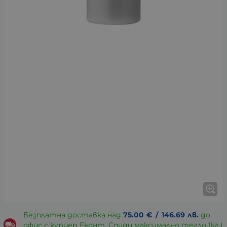
Безплатна доставка над
75.00
€
/
146.69
лв.
до
офис с куриер Еконт, Спиди максимално тегло (кг.)