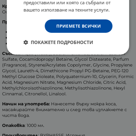
предоставили или която са събрали от
Краен резултат:
Оставя косата мека и копринена.
вашето използване на техните услуги.
Осигурява невероятно добра грижа за къдриците.
Предимства на продукта:
ПРИЕМЕТЕ ВСИЧКИ
формула, създадена специално за къдрава коса;
бутилка с помпа за лесна употреба;
ПОКАЖЕТЕ ПОДРОБНОСТИ
професионален формат.
Състав
: Aqua (Water), Sodium Chloride, Sodium Laureth
Sulfate, Cocamidopropyl Betaine, Glycol Distearate, Parfum
(Fragrance), Styrene/Acrylates Copolymer, Glycine, Propylene
Glycol, Laureth-4, Dimethicone Propyl PG-Betaine, PEG-120
Methyl Glucose Dioleate, Polyquaternium-10, Glycerin, Formic
Acid, Magnesium Nitrate, Magnesium Chloride, Citric Acid,
Methylchloroisothiazolinone, Methylisothiazolinone, Hexyl
Cinnamal, Citronellol, Linalool.
Начин на употреба:
Нанесете върху мокра коса,
масажирайте внимателно и след това изплакнете с
чиста вода.
Опаковка
: 1000 мл.
Производител
: BYPHASSE, Испания.