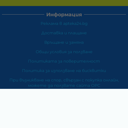
Информация
Реклама в apteka24.bg
Доставка и плащане
Връщане и замяна
Общи условия за ползване
Политиката за поверителност
Политика за използване на бисквитки
При възникване на спор, свързан с покупка онлайн,
можете да ползвате сайта ОРС
Вашите права
Отказ от сделка
За Нас
Карта на сайта