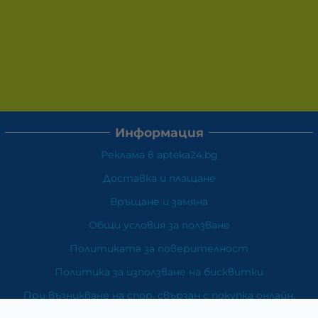
Информация
Реклама в apteka24.bg
Доставка и плащане
Връщане и замяна
Общи условия за ползване
Политиката за поверителност
Политика за използване на бисквитки
При възникване на спор, свързан с покупка онлайн,
можете да ползвате сайта ОРС