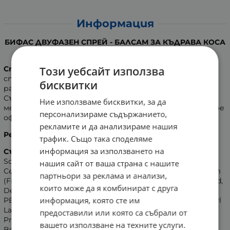
Информация
БИФАС ДВУФАЗЕН СПРЕЙ - БАЛСАМ ЗА КЪДРАВА КОСА
400 мл
Този уебсайт използва
Спрей балсамът за къдрава коса BYPHASSE
е
специално предложение в 2 фази. Улеснява
бисквитки
разресването и стилизирането само с една стъпка.
Съдържа
алое вера
, което поддържа косата гъвкава,
Ние използваме бисквитки, за да
мека, еластична, лъскава и обемна, а къдриците - добре
персонализираме съдържанието,
оформени.
рекламите и да анализираме нашия
Резултат
: Добре оформени къдрици.
трафик. Също така споделяме
информация за използването на
Състав
: Aqua (Water), Cyclopentasiloxane, Potassium
Sorbate,Polyquaternium-6, Benzophenone-4, Dimethicone,
нашия сайт от ваша страна с нашите
Cetrimonium Chloride, PEG/PPG-20/6 Dimethicone, Parfum
партньори за реклама и анализи,
(Fragrance), Imidazolidinyl Urea, Dimethiconol, Benzoic Acid,
които може да я комбинират с друга
Dehydroacetic Acid, Phenyl Trimethicone, Lactic Acid, Cetyl
информация, която сте им
PEG/PPG-10/1 Dimethicone, Polyglyceryl-4 Isostearate, Hexyl
Laurate, Aloe Barbadensis Leaf Juice, Ethylhexylglycerin,
предоставили или която са събрали от
Propylene Glycol, Pentaerythrityl Tetra-di-t-butyl, Sodium
вашето използване на техните услуги.
Benzoate, Phenoxyethanol, Hydroxyhydrocinnamate,