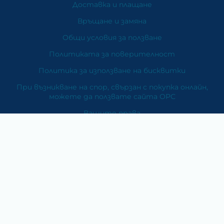
Доставка и плащане
Връщане и замяна
Общи условия за ползване
Политиката за поверителност
Политика за използване на бисквитки
При възникване на спор, свързан с покупка онлайн,
можете да ползвате сайта ОРС
Вашите права
Отказ от сделка
За Нас
Карта на сайта
Контакти
Категории
Храни и хранителни добавки