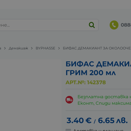
088
а
Демакиаж
BYPHASSE
БИФАС ДЕМАКИАНТ ЗА ОКОЛООЧЕН
БИФАС ДЕМАКИ
ГРИМ 200 мл
АРТ.№:
142378
Безплатна доставка 
Еконт, Спиди максималн
3.40
€
6.65
лв.
/
Доставка и плащане