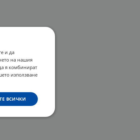
е и да
нето на нашия
 да я комбинират
ашето използване
ТЕ ВСИЧКИ