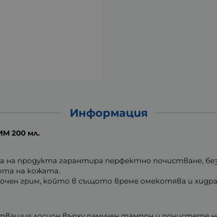
Информация
М 200 мл.
 на продукта гарантира перфектно почистване, без
ота на кожата.
оочен грим, който в същото време омекотява и хидр
ващия лосион върху памучен тампон и почистете н