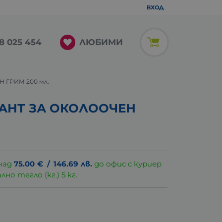
ВХОД
ЛЮБИМИ
8 025 454
 ГРИМ 200 мл.
АНТ ЗА ОКОЛООЧЕН
над
75.00
€
/
146.69
лв.
до офис с куриер
о тегло (кг.) 5 кг.