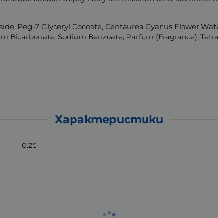
oside, Peg-7 Glyceryl Cocoate, Centaurea Cyanus Flower Wa
odium Bicarbonate, Sodium Benzoate, Parfum (Fragrance), Te
Характеристики
0.25