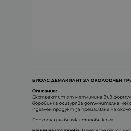
БИФАС ДЕМАКИАНТ ЗА ОКОЛООЧЕН ГРИ
Описание:
Екстрактът от метличина във формула
боровинка осигурява допълнителна мек
Идеален продукт за премахване на окол
Подходящ за всички типове кожа.
Начин на употреба:
Нанесете от почист