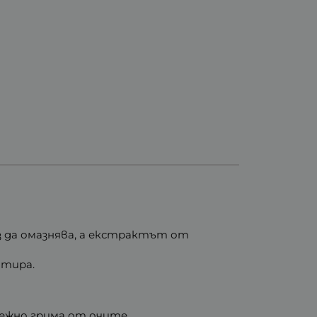
 да омазнява, а екстрактът от
атира.
ежно грима от очите.