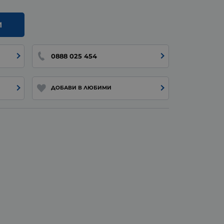
И
0888 025 454
ДОБАВИ В ЛЮБИМИ