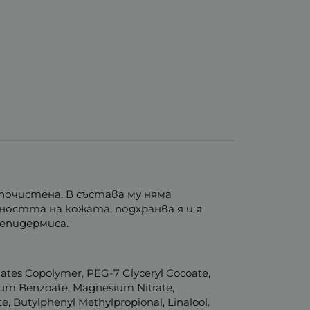
почистена. В състава му няма
остта на кожата, подхранва я и я
епидермиса.
lates Copolymer, PEG-7 Glyceryl Cocoate,
odium Benzoate, Magnesium Nitrate,
e, Butylphenyl Methylpropional, Linalool.