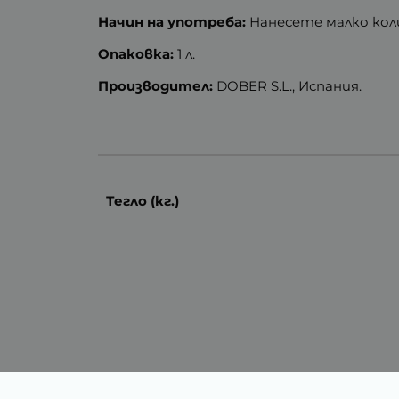
Начин на употреба:
Нанесете малко коли
Опаковка:
1 л.
Производител:
DOBER S.L., Испания.
Тегло (кг.)