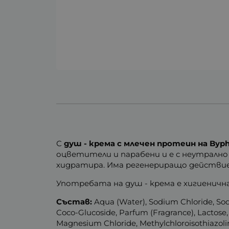
С
душ - крема с
млечен протеин
на Byp
оцветители и парабени и е с неутрално
хидратира. Има регенериращо действи
Употребата на душ - крема е хигиенична
Състав:
Aqua (Water), Sodium Chloride, Sod
Coco-Glucoside, Parfum (Fragrance), Lactose,
Magnesium Chloride, Methylchloroisothiazolin