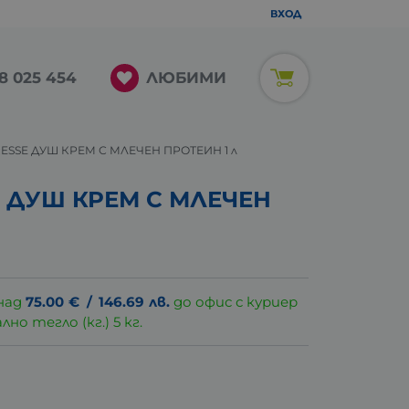
ВХОД
ЛЮБИМИ
8 025 454
ESSE ДУШ КРЕМ С МЛЕЧЕН ПРОТЕИН 1 л
 ДУШ КРЕМ С МЛЕЧЕН
над
75.00
€
/
146.69
лв.
до офис с куриер
о тегло (кг.) 5 кг.