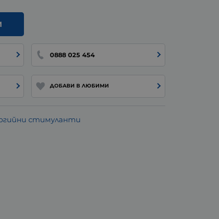
И
0888 025 454
ДОБАВИ В ЛЮБИМИ
ргийни стимуланти