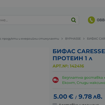
088
 продукти и енергийни стимуланти
BYPHASSE
БИФАС CAR
БИФАС CARESSE
ПРОТЕИН 1 л
АРТ.№:
142416
Безплатна доставка 
Еконт, Спиди максималн
5.00
€
9.78
лв.
/
Доставка и плащане