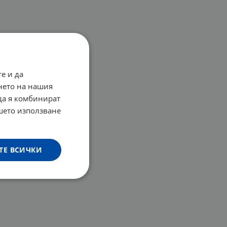
е и да
нето на нашия
 да я комбинират
ашето използване
ТЕ ВСИЧКИ