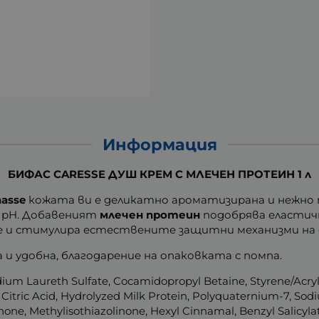
Информация
БИФАС CARESSE ДУШ КРЕМ С МЛЕЧЕН ПРОТЕИН 1 л
hasse
кожата ви е деликатно ароматизирана и нежно 
 pH. Добавеният
млечен протеин
подобрява еластичн
е и стимулира естествените защитни механизми на 
 и удобна, благодарение на опаковката с помпа.
ium Laureth Sulfate, Cocamidopropyl Betaine, Styrene/Acry
 Citric Acid, Hydrolyzed Milk Protein, Polyquaternium-7, S
one, Methylisothiazolinone, Hexyl Cinnamal, Benzyl Salicylat