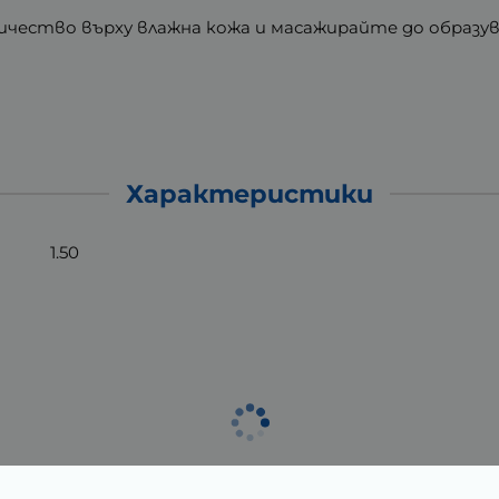
чество върху влажна кожа и масажирайте до образува
Характеристики
1.50