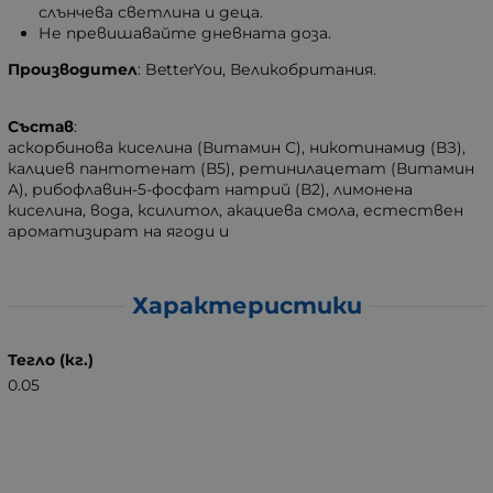
слънчева светлина и деца.
Не превишавайте дневната доза.
Производител
: BetterYou, Великобритания.
Състав
:
аскорбинова киселина (Витамин С), никотинамид (ВЗ),
калциев пантотенат (В5), ретинилацетат (Витамин
А), рибофлавин-5-фосфат натрий (В2), лимонена
киселина, вода, ксилитол, акациева смола, естествен
ароматизират на ягоди и
Характеристики
Тегло (кг.)
0.05