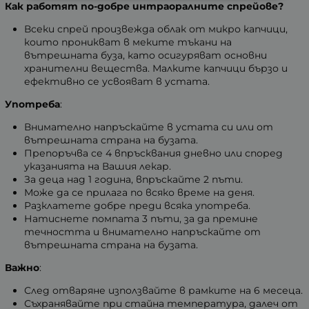
Как работят по-добре интраоралните спрейове?
Всеки спрей произвежда облак от микро капчици,
които проникват в меките тъкани на
вътрешната буза, като осигуряват основни
хранителни вещества. Малките капчици бързо и
ефективно се усвояват в устата.
Употреба
:
Внимателно напръскайте в устата си или от
вътрешната страна на бузата.
Препоръчва се 4 впръсквания дневно или според
указанията на Вашия лекар.
За деца над 1 година, впръскайте 2 пъти.
Може да се прилага по всяко време на деня.
Разклатете добре преди всяка употреба.
Натиснете помпата 3 пъти, за да премине
течността и внимателно напръскайте от
вътрешната страна на бузата.
Важно
:
След отваряне използвайте в рамките на 6 месеца.
Съхранявайте при стайна температура, далеч от