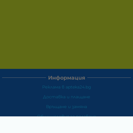
Информация
Реклама в apteka24.bg
Доставка и плащане
Връщане и замяна
Общи условия за ползване
Политиката за поверителност