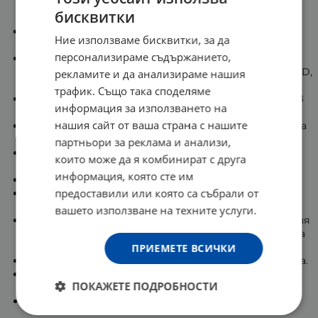
абсорбира директно в кръвообращението, като
бисквитки
заобикаля храносмилателната система.
Ефективна алтернатива на таблетките и
Ние използваме бисквитки, за да
капсулите.
персонализираме съдържанието,
Съдържа пълния спектър от Б-комплекса,
включително фолат, комбиниран с витамини А, С, D,
рекламите и да анализираме нашия
К, селен и йод.
трафик. Също така споделяме
Витамин А поддържа здрава кожата и зрението в
информация за използването на
норма.
нашия сайт от ваша страна с нашите
Витамин D подсилва зъбите и костите, имунната
система.
партньори за реклама и анализи,
Витамин С подкрепя нормалната функция на
които може да я комбинират с друга
имунната и нервната система.
информация, която сте им
Ефективно се бори с умората.
предоставили или която са събрали от
Витамин К отговаря за съсирването на кръвта,
здравето на сърцето и костите.
вашето използване на техните услуги.
Витамините от Б-група отговарят за енергийния
метаболизъм и нивата на концентрация, намалява
умората.
ПРИЕМЕТЕ ВСИЧКИ
Фолат енергизира и премахва усещането за умора.
Йодът е важен за нормалната когнитивна и
ПОКАЖЕТЕ ПОДРОБНОСТИ
неврологична функция.
Селенът поддържа косата и ноктите здрави.