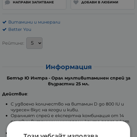
НАПРАВИ ЗАПИТВАНЕ
ДОБАВИ В ЛЮБИМИ
Витамини и минерали
Better You
Рейтинг:
Информация
Бетър Ю Интра - Орал мултивитаминен спрей за
възрастни 25 мл.
Действие
:
С удвоено количество на витамин D до 800 IU и
чудесен вкус на ягоди и киви.
Оралният спрей е експертна комбинация от 14
основни витамини и минерали, които поддържат
имунната система здрава.
Спреят за уста е специално създаден, за да се
Този уебсайт използва