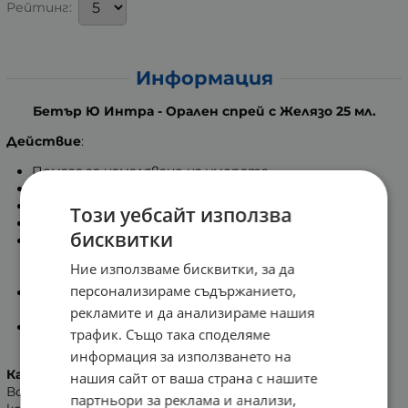
Рейтинг:
Информация
Бетър Ю Интра - Орален спрей с Желязо 25 мл.
Действие
:
Помага за намаляване на умората.
Подобрява концентрацията и паметта.
Подсилва имунитета.
Този уебсайт използва
Не предизвиква храносмилателен дискомфорт.
бисквитки
Доставя 5 мг желязо (4 впръсквания) с висока
степен на биоактивност директно в кръвта,
Ние използваме бисквитки, за да
заобикаляйки храносмилателната система.
персонализираме съдържанието,
С приятен вкус и естествен аромат на печени
ябълки.
рекламите и да анализираме нашия
Желязото допринася за нормалната когнитивна
трафик. Също така споделяме
функция.
информация за използването на
Как работят по-добре интраоралните спрейове?
нашия сайт от ваша страна с нашите
Всеки спрей произвежда облак от микро капчици,
партньори за реклама и анализи,