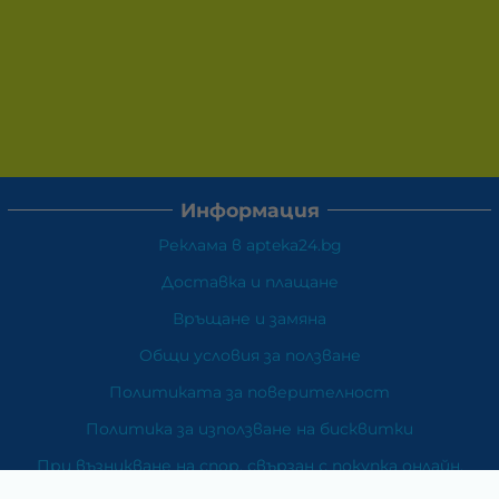
Информация
Реклама в apteka24.bg
Доставка и плащане
Връщане и замяна
Общи условия за ползване
Политиката за поверителност
Политика за използване на бисквитки
При възникване на спор, свързан с покупка онлайн,
можете да ползвате сайта ОРС