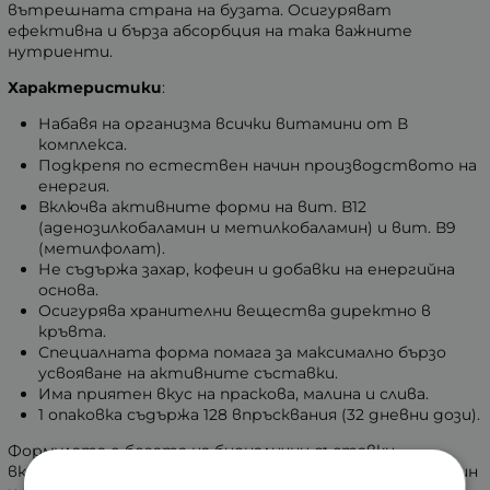
вътрешната страна на бузата. Осигуряват
ефективна и бърза абсорбция на така важните
нутриенти.
Характеристики
:
Набавя на организма всички витамини от В
комплекса.
Подкрепя по естествен начин производството на
енергия.
Включва активните форми на вит. В12
(аденозилкобаламин и метилкобаламин) и вит. В9
(метилфолат).
Не съдържа захар, кофеин и добавки на енергийна
основа.
Осигурява хранителни вещества директно в
кръвта.
Специалната форма помага за максимално бързо
усвояване на активните съставки.
Има приятен вкус на праскова, малина и слива.
1 опаковка съдържа 128 впръсквания (32 дневни дози).
Формулата е богата на бионалични съставки,
включително и двете форми на В12, аденозилкобаламин