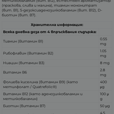
метилкобаламин (вит. В12), естествен ароматизатор
(праскова, слива и малина), тиамин мононитрат
(вит. В1), 5-дезоксиаденозилкобаламин (вит. В12), D-
биотин (вит. В7).
Хранителна информация:
Всяка дневна доза от 4 впръсквания съдържа:
0.55
Тиамин (Витамин В1)
mg
1.05
Рибофлавин (Витамин В2)
mg
Ниацин (витамин В3)
8 mg
2.8
Витамин В6
mg
Фолиева киселина (витамин B9) (като
400
метилфолат / Quatrefolic®)
μg
Витамин В12 (като аденозилкобаламин и
100
μ
метилкобаламин)
g
Биотин (витамин В7)
50
μg
4.5