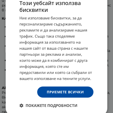
и метилкобаламин. Това я нарежда сред най-добрите
Този уебсайт използва
решения за поддържане на естествен енергиен баланс
бисквитки
в тялото.
Ние използваме бисквитки, за да
Ключови ползи от витамините от B комплекса:
персонализираме съдържанието,
Биотинът (В7)
помага за поддържане доброто
рекламите и да анализираме нашия
състояние на косата и кожата.
трафик. Също така споделяме
Витамин B6 и фолатът (B9)
подобряват имунния
отговор на тялото.
информация за използването на
Рибофлавинът (В2)
влияе благоприятно върху
нашия сайт от ваша страна с нашите
здравето на червените кръвни клетки и осигурява
партньори за реклама и анализи,
антиоксидантна защита на клетките.
които може да я комбинират с друга
Витамини B3 и B5
са важни за правилната работа
на нервната система и психологическата функция.
информация, която сте им
Витамини В5 и В12
поддържат естествения
предоставили или която са събрали от
енергиен метаболизъм, което помага за
вашето използване на техните услуги.
редуциране на умората.
Активен метилфолат - Quatrefolic ®
ПРИЕМЕТЕ ВСИЧКИ
Редица добавки, съдържащи витамини от В комплекса,
включват синтетична форма на фолиевата киселина
като източник на фолати. Тя, обаче, не е биологично
ПОКАЖЕТЕ ПОДРОБНОСТИ
активна. Налага се преминаване през многоетапен
процес, за да е възможно да се метаболизира от