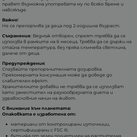
правят възможна употребата му по всяко време и
навсякъде.
Важно
!
Не се препоръчва за деца под 2-годишна възраст.
Съхранение
: Веднъж отворен, спреят трябва да се
използва в рамките на 6 месеца. Трябва да се държи на
стайна температура, без пряка слънчева светлина,
далече от деца.
Предупреждения
:
Спазвайте препоръчителната дозировка.
Прекомерната консумация може да доведе до
слабителен ефект.
Хранителните добавки не трябва да се използват
като заместител на разнообразната диета и
здравословния начин на живот.
С внимание към планетата:
Опаковката е изработена от:
материали от контролирани източници,
сертифицирани с FSC ®;
бутилка от зелен полиетилен на растителна