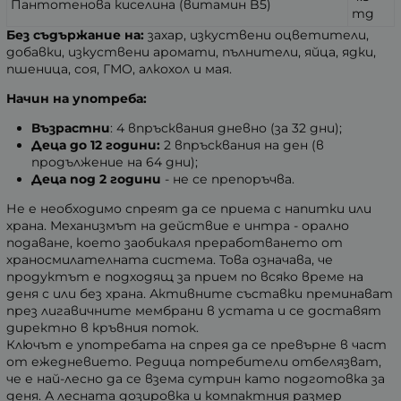
Пантотенова киселина (витамин B5)
mg
Без съдържание на:
захар, изкуствени оцветители,
добавки, изкуствени аромати, пълнители, яйца, ядки,
пшеница, соя, ГМО, алкохол и мая.
Начин на употреба:
Възрастни
: 4 впръсквания дневно (за 32 дни);
Деца до 12 години:
2 впръсквания на ден (в
продължение на 64 дни);
Деца под 2 години
- не се препоръчва.
Не е необходимо спреят да се приема с напитки или
храна. Механизмът на действие е интра - орално
подаване, което заобикаля преработването от
храносмилателната система. Това означава, че
продуктът е подходящ за прием по всяко време на
деня с или без храна. Активните съставки преминават
през лигавичните мембрани в устата и се доставят
директно в кръвния поток.
Ключът е употребата на спрея да се превърне в част
от ежедневието. Редица потребители отбелязват,
че е най-лесно да се взема сутрин като подготовка за
деня. А лесната дозировка и компактния размер