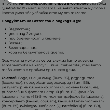
тялото.
Интра-оралният спрей B-Complete
съдържа
Quatrefolic ® - метилфолат в най-активната му форма,
което улеснява усвояването му от тялото.
Продуктът на Better You е подходящ за:
възрастни;
деца над 2 години;
при бременност и кърмене;
вегани;
вегетарианци;
хора на безглутенова диета.
Формулата може да се разглежда като идеална
алтернатива на капсули и/или таблетки, тъй като
това често е проблем при много деца.
Състав
: Вода, ниацинамид (вит. В3), разредител
(ксилитол), пиридоксин хидрохлорид (вит. В6),
регулатор на киселинността (лимонена киселина),
рибофлавин 5 фосфат натрий (вит. В2), фолиева
киселина [като (6S)-5-метилтетрафолиева киселина],
консервант (калиев сорбат), калциев D-пантотенат
(вит. В5), глюкозаминова сол (Quatrefolic®)] (вит. B9),