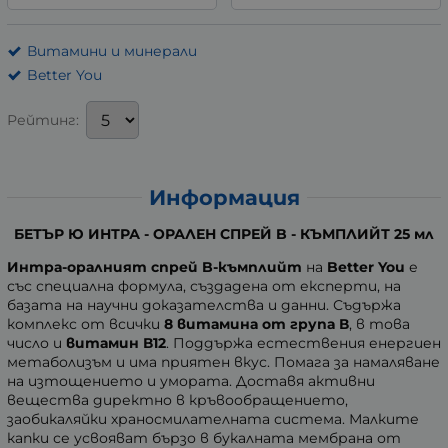
Витамини и минерали
Better You
Рейтинг:
Информация
БЕТЪР Ю ИНТРА - ОРАЛЕН СПРЕЙ B - КЪМПЛИЙТ 25 мл
Интра-оралният спрей B-къмплийт
на
Better You
е
със специална формула, създадена от експерти, на
базата на научни доказателства и данни. Съдържа
комплекс от всички
8 витамина от група В
, в това
число и
витамин В12
. Поддържа естествения енергиен
метаболизъм и има приятен вкус. Помага за намаляване
на изтощението и умората. Доставя активни
вещества директно в кръвообращението,
заобикаляйки храносмилателната система. Малките
капки се усвояват бързо в букалната мембрана от