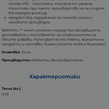
основа (PE) - пластмаса, получена от захарна
тръстика, при чието производство не се отделя
въглероден диоксид.
продукт без съдържание на палмово масло и
неговите производни.
BetterYou ™ имат уникален подход към абсорбцията,
доставката и тестването на стабилността на
своите добавки. Използват естествени, хранителни
продукти и съставки, винаги когато това е възможно.
Опаковка
: 25 мл.
Производител
:
BetterYou, Великобритания.
Характеристики
Тегло (кг.)
0.05