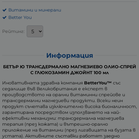
Витамини и минерали
Better You
Рейтинг:
Информация
БЕТЪР Ю ТРАНСДЕРМАЛНО МАГНЕЗИЕВО ОЛИО-СПРЕЙ
С ГЛЮКОЗАМИН ДЖОЙНТ 100 мл
Иновативната здравна компания
BetterYou™
със
седалище във Великобритания е експерт в
производството на орални витаминни спрейове и
трансдермални магнезиеви продукти. Всеки неин
продукт съчетава изключително висока бионаличност,
гарантирана посредством използването на най-
ефективни механизми: трансдермална магнезиева
терапия (през кожата) и вътрешно-орално
приложение на витамини (през лигавицата на бузата в
устата). Активните съставки работят заедно