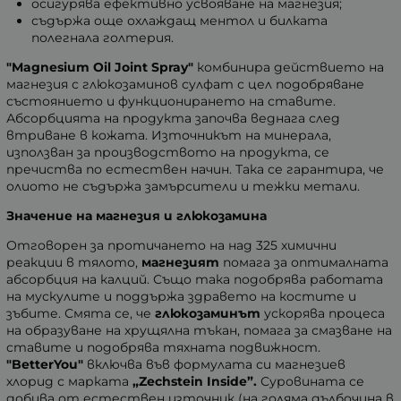
осигурява ефективно усвояване на магнезия;
съдържа още охлаждащ ментол и билката
полегнала голтерия.
"Magnesium Oil Joint Spray"
комбинира действието на
магнезия с глюкозаминов сулфат с цел подобряване
състоянието и функционирането на ставите.
Абсорбцията на продукта започва веднага след
втриване в кожата. Източникът на минерала,
използван за производството на продукта, се
пречиства по естествен начин. Така се гарантира, че
олиото не съдържа замърсители и тежки метали.
Значение на магнезия и глюкозамина
Отговорен за протичането на над 325 химични
реакции в тялото,
магнезият
помага за оптималната
абсорбция на калций. Също така подобрява работата
на мускулите и поддържа здравето на костите и
зъбите. Смята се, че
глюкозаминът
ускорява процеса
на образуване на хрущялна тъкан, помага за смазване на
ставите и подобрява тяхната подвижност.
"BetterYou"
включва във формулата си магнезиев
хлорид с марката
„Zechstein Inside”.
Суровината се
добива от естествен източник (на голяма дълбочина в