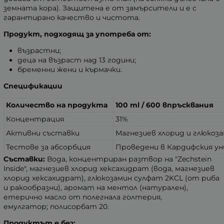
земната кора). Защитена е от замърсители и е с
гарантирано качество и чистота.
Продукт, подходящ за употреба от:
възрастни;
деца на възраст над 13 години;
бременни жени и кърмачки.
Спецификации
Количество на продукта
100 ml / 600 впръсквания
Концентрация
31%
Активни съставки
Магнезиев хлорид и глюкоз
Тестове за абсорбция
Проведени в Кардифския 
Съставки:
Вода, концентриран разтвор на "Zechstein
Inside", магнезиев хлорид хексахидрат (вода, магнезиев
хлорид хексахидрат), глюкозамин сулфат 2KCL (от риба
и ракообразни), аромат на ментол (натурален),
етерично масло от полегнала голтерия,
емулгатор; полисорбат 20.
Продуктът е без: