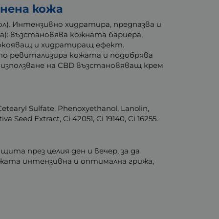
знена кожа
л). Интензивно хидратира, предпазва и
ма): възстановява кожната бариера,
покояващ и хидратиращ ефект.
ойто ревитализира кожата и подобрява
 използване на CBD възстановяващ крем
Cetearyl Sulfate, Phenoxyethanol, Lanolin,
a Seed Extract, Ci 42051, Ci 19140, Ci 16255.
ита през целия ден и вечер, за да
ожата интензивна и оптимална грижа,