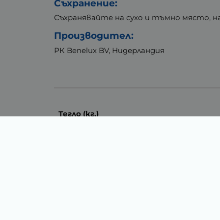
Съхранение:
Съхранявайте на сухо и тъмно място, 
Производител:
РК Benelux BV, Нидерландия
Тегло (кг.)