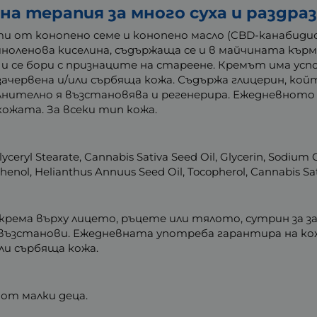
а терапия за много суха и раздра
 от конопено семе и конопено масло (CBD-канабидио
иноленова киселина, съдържаща се и в майчината кър
и се бори с признаците на стареене. Кремът има ус
, зачервена и/или сърбяща кожа. Съдържа глицерин, к
нително я възстановява и регенерира. Ежедневното
ожата. За всеки тип кожа.
lyceryl Stearate, Cannabis Sativa Seed Oil, Glycerin, Sodium 
henol, Helianthus Annuus Seed Oil, Tocopherol, Cannabis Sativ
ема върху лицето, ръцете или тялото, сутрин за защ
 възстанови. Ежедневната употреба гарантира на к
или сърбяща кожа.
 от малки деца.