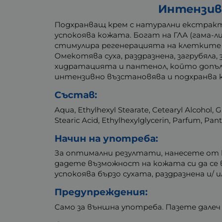
Интензивн
Подхранващ крем с натурални екстракти
успокоява кожата. Богат на ГЛА (гама-л
стимулира регенерацията на клетките 
Омекотява суха, раздразнена, загрубяла
хидратацията и пантенол, който допъл
интензивно възстановява и подхранва к
Състав:
Aqua, Ethylhexyl Stearate, Cetearyl Alcohol, G
Stearic Acid, Ethylhexylglycerin, Parfum, Pant
Начин на употреба:
За оптимални резултати, нанесете от кр
дадете възможност на кожата си да се
успокоява бързо сухата, раздразнена и/ 
Предупреждения:
Само за външна употреба. Пазете далеч