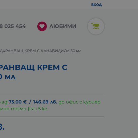
ВХОД
ЛЮБИМИ
8 025 454
ДХРАНВАЩ КРЕМ С КАНАБИДИОЛ 50 мл
РАНВАЩ КРЕМ С
 мл
над
75.00
€
/
146.69
лв.
до офис с куриер
о тегло (кг.) 5 кг.
в.