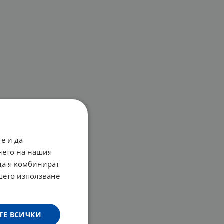
е и да
нето на нашия
 да я комбинират
ашето използване
ТЕ ВСИЧКИ