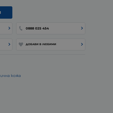
И
0888 025 454
ДОБАВИ В ЛЮБИМИ
пична кожа