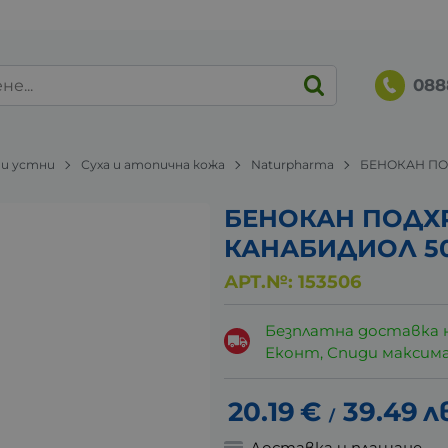
088
 и устни
Суха и атопична кожа
Naturpharma
БЕНОКАН ПО
БЕНОКАН ПОДХ
КАНАБИДИОЛ 50
АРТ.№:
153506
Безплатна доставка 
Еконт, Спиди максималн
20.19
€
39.49
л
/
Доставка и плащане