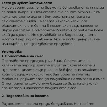
Тест за чувствителност:
Не се гарантира, че по време на боядисването няма да
се появи алергия. Почистете със спирт около 1 - 2 см
кожа зад ухото или от вътрешната страна на
лакътната свивка. Смесете няколко капки от
окислителя и от боята в неметален съд, нанесете
върху участъка. Повторете 2-3 пъти, оставете всеки
слой да изсъхне. Не изплаквайте с вода намазаното
място в период от 48 часа. Ако се появи зачервяване
или сърбеж, не използвайте продукта.
Употреба:
1. Приготвяне на смес
Поставете предпазни ръкавици. С помощта на
капачката перфорирайте тубата с крем-боята и
изсипете цялото съдържание във флакона-апликатор,
който съдържа окислител. Затворете плътно
флакона и разклатете до получаване на хомогенна смес.
Отстранете само отчупващия се връх на флакона-
апликатор и нанесете получената смес.
2. Подготовка на косата
Разрешете косата преди боядисване. Нанасяйте