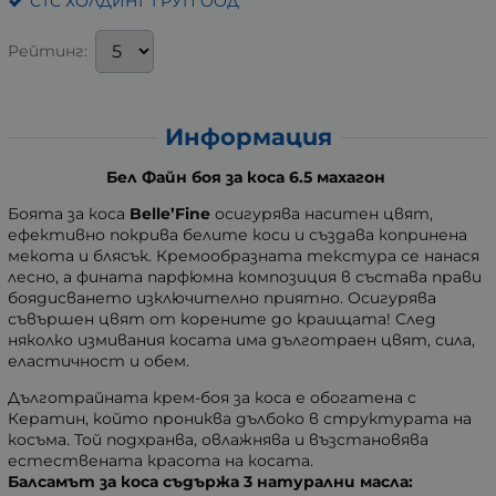
СТС ХОЛДИНГ ГРУП ООД
Рейтинг:
Информация
Бел Файн боя за коса 6.5 махагон
Боята за коса
Belle’Fine
осигурява наситен цвят,
ефективно покрива белите коси и създава копринена
мекота и блясък. Кремообразната текстура се нанася
лесно, а фината парфюмна композиция в състава прави
боядисването изключително приятно. Осигурява
съвършен цвят от корените до краищата! След
няколко измивания косата има дълготраен цвят, сила,
еластичност и обем.
Дълготрайната крем-боя за коса е обогатена с
Кератин, който прониква дълбоко в структурата на
косъма. Той подхранва, овлажнява и възстановява
естествената красота на косата.
Балсамът за коса съдържа 3 натурални масла: