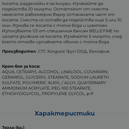
косата, разделяйки я на кичури. Изчакайте да
подейства 20 минути. Остатъкът от сместа
нанесете равномерно върху останалата част от
косата. Сместа се оставя да подейства още 5 или 10
мин. Измива се косата с топла вода и шампоан.
Използвайте 1/3 от специалния балсам BELLE'FINE по
цялата дължина на косата. Изчакайте 5 минути, след
което отново изплакнете обилно с топла вода.
Производител
: СТС Холдинг Груп ООД, България.
Крем боя за коса:
AQUA, CETEARYL ALCOHOL, LINALOOL, COUMARIN,
GERANIOL, GLYCERYL STEARATE, SODIUM LAURETH
SULFATE, POLYMERIC ALKYL / ALLYL QUATERNARY
AMMONIUM ACRYLATE, PEG-100 STEARATE,
ETHOXYDIGLYCOL, PROPYLENE GLYCOL, p-P
Характеристики
Тегло (кг.)