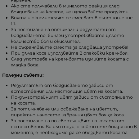
наранен.
Ако сте получавали в миналото реакция след
боядисване на косата, не използвайте продукти.
Боята и окислителят се смесват в съотношение
1:1.
За постигане на оптимални резултати от
боядисването, винаги употребявайте цялото
количество боя и окислител.
Не съхранявайте сместа за следваща употреба!
При дълга коса използвайте 2 опаковки крем-боя.
След употреба на крем-боята измийте косата с
хладка вода.
Полезни съвети:
Резултатът от боядисването зависи от
естествения или настоящия цвят на косата.
По-дълготрайният цвят зависи от състоянието
на косата.
За потъмняване или освежаване на цветът,
директно нанесете избрания цвят боя за коса.
За постигане на по-светъл цвят на косата от
естествения Ви или този, с който сте боядисани в
момента, е необходимо да се обезцвети косата.