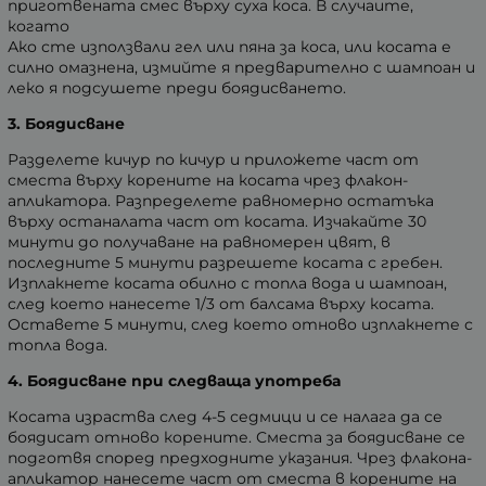
приготвената смес върху суха коса. В случаите,
когато
Ако сте използвали гел или пяна за коса, или косата е
силно омазнена, измийте я предварително с шампоан и
леко я подсушете преди боядисването.
3. Боядисване
Разделете кичур по кичур и приложете част от
сместа върху корените на косата чрез флакон-
апликатора. Разпределете равномерно остатъка
върху останалата част от косата. Изчакайте 30
минути до получаване на равномерен цвят, в
последните 5 минути разрешете косата с гребен.
Изплакнете косата обилно с топла вода и шампоан,
след което нанесете 1/3 от балсама върху косата.
Оставете 5 минути, след което отново изплакнете с
топла вода.
4. Боядисване при следваща употреба
Косата израства след 4-5 седмици и се налага да се
боядисат отново корените. Сместа за боядисване се
подготвя според предходните указания. Чрез флакона-
апликатор нанесете част от сместа в корените на