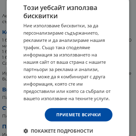
ЗА ПЪТ
Този уебсайт използва
бисквитки
Леки и удобни опаковки за пътуване, предназначени за
съхранение на козметични продукти.
Ние използваме бисквитки, за да
Комплектът включва:
персонализираме съдържанието,
рекламите и да анализираме нашия
1 брой флакон с накрайник за спрей (максимален обем 30
мл)
трафик. Също така споделяме
1 брой тубичка (максимален обем 30 мл)
информация за използването на
1 брой флакон с помпичка (максимален обем 50 мл)
нашия сайт от ваша страна с нашите
Самозалепващи етикети за опаковките
партньори за реклама и анализи,
Идеални за организиране и лесен достъп до любимите
които може да я комбинират с друга
ви козметични продукти по време на път.
информация, която сте им
Внимание:
предоставили или която са събрали от
Пазете от деца.
вашето използване на техните услуги.
Състав:
ПРИЕМЕТЕ ВСИЧКИ
Пластмаса.
Производител:
ПОКАЖЕТЕ ПОДРОБНОСТИ
Инфлукс Индъстри Инс