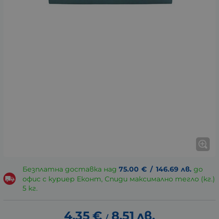
Безплатна доставка над
75.00
€
/
146.69
лв.
до
офис с куриер Еконт, Спиди максимално тегло (кг.)
5 кг.
4.35
€
8.51
лв.
/