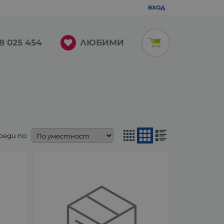
ВХОД
ЛЮБИМИ
8 025 454
реди по: