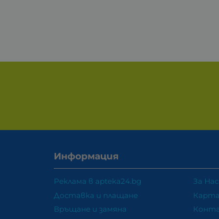
Информация
Реклама в apteka24.bg
За Нас
Доставка и плащане
Карта
Връщане и замяна
Конт