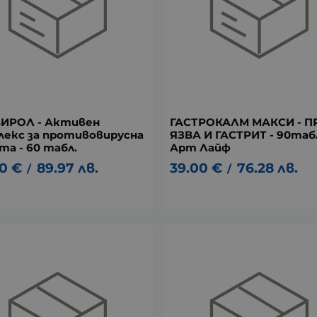
ИРОЛ - Активен
ГАСТРОКАЛМ МАКСИ - П
лекс за противовирусна
ЯЗВА И ГАСТРИТ - 90табл
та - 60 табл.
Арт Лайф
0
€
89.97
лв.
39.00
€
76.28
лв.
/
/