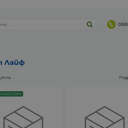
088
 Лайф
дукта
Под
ТНА ДОСТАВКА