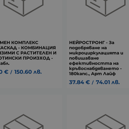
МЕН КОМПЛЕКС
НЕЙРОСТРОНГ - За
АСКАД - КОМБИНАЦИЯ
подобряване на
НЗИМИ С РАСТИТЕЛЕН И
микроциркулацията и
ТИНСКИ ПРОИЗХОД -
повишаване
абл.
ефективността на
кръвоснабдяването -
0
€
150.60
лв.
/
180капс., Арт Лайф
37.84
€
74.01
лв.
/