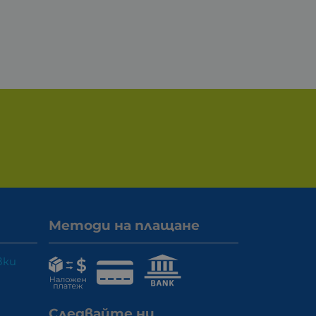
Методи на плащане
вки
Следвайте ни