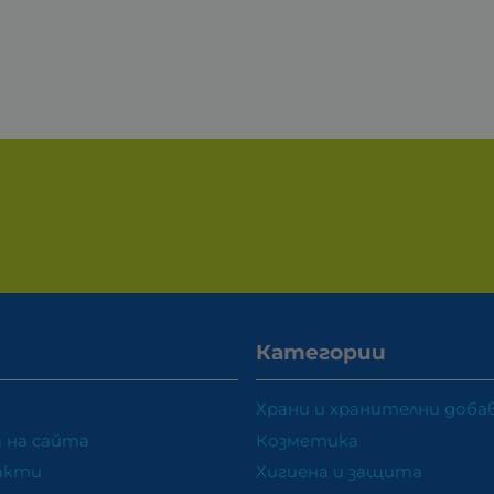
Категории
Храни и хранителни доба
 на сайта
Козметика
акти
Хигиена и защита