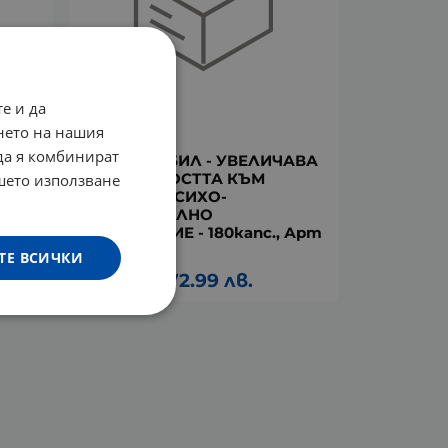
е и да
нето на нашия
 да я комбинират
НЕЙРОСТАБИЛ - УВЕЛИЧАВА
УСТОЙЧИВОСТТА КЪМ
ашето използване
апс.,
СТРЕСА И ПСИХО-
ЕМОЦИОНАЛНО
НАПРЕЖЕНИЕ - 180капс., Арт
Лайф
ТЕ ВСИЧКИ
37.32
€
72.99
лв.
/