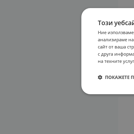
Този уебса
Ние използваме
анализираме на
сайт от ваша ст
ТИРЕ
ЗА П
с друга информа
ФУНК
на техните услуг
ЩИТО
90та
ПОКАЖЕТЕ 
31.19