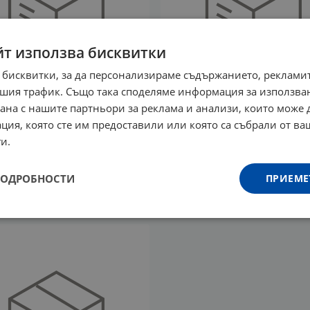
йт използва бисквитки
 бисквитки, за да персонализираме съдържанието, рекламит
шия трафик. Също така споделяме информация за използва
рана с нашите партньори за реклама и анализи, които може
ОБАЛАНС - КОМПЛЕКС
ОЛЕОПРЕН НЕЙРО -
ОДКРЕПА НА
КОМПЛЕКС ЗА АКТИВНА
ция, която сте им предоставили или която са събрали от в
ЦИИТЕ НА
РАБОТА НА МОЗЪКА - 60к
и.
ВИДНАТА ЖЛЕЗА -
Арт Лайф
бл., Арт Лайф
49.60
€
97.01
лв.
/
ПОДРОБНОСТИ
ПРИЕМЕ
€
61.00
лв.
/