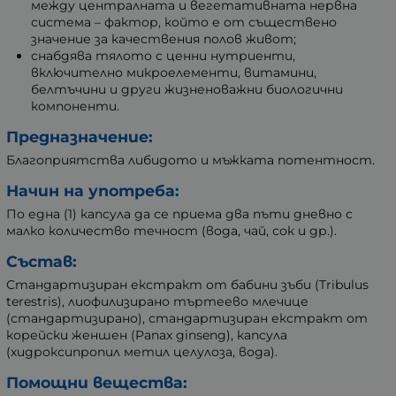
между централната и вегетативната нервна
система – фактор, който е от съществено
значение за качествения полов живот;
снабдява тялото с ценни нутриенти,
включително микроелементи, витамини,
белтъчини и други жизненоважни биологични
компоненти.
Предназначение:
Благоприятства либидото и мъжката потентност.
Начин на употреба:
По една (1) капсула да се приема два пъти дневно с
малко количество течност (вода, чай, сок и др.).
Състав:
Стандартизиран екстракт от бабини зъби (Tribulus
terestris), лиофилизирано търтеево млечице
(стандартизирано), стандартизиран екстракт от
корейски женшен (Panax ginseng), капсула
(хидроксипропил метил целулоза, вода).
Помощни вещества: