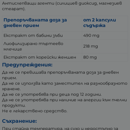
Антислепващи агенти (силициев диоксид, магнезиев
стеарат).
Препоръчваната доза за
от 2 капсули
дневен прием
съдържа
Екстракт от бабини зъби
490 mg
Лиофилизирано търтеево
218 mg
млечице
Екстракт от корейски женшен
80 mg
Предупреждения:
Да не се превишава препоръчваната доза за дневен
прием.
Да не се използва като заместител на разнообразното
хранене.
Да не се употребява при деца под 12 години.
Да не се употребява при наличие на алергии към пчелни
продукти.
Не е лекарствено средство.
Съхранение:
При стайна температура, на сухо и недостъпно за