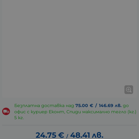
Безплатна доставка над
75.00
€
/
146.69
лв.
до
офис с куриер Еконт, Спиди максимално тегло (кг.)
5 кг.
24.75
€
48.41
лв.
/