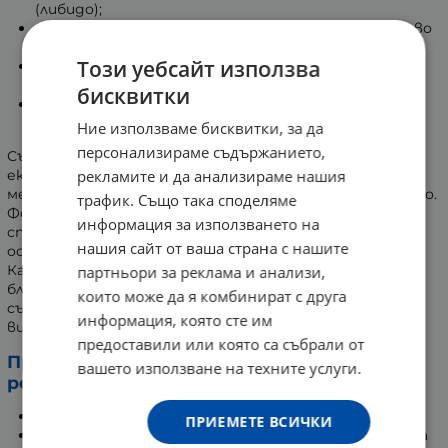
(либидо);
съдействат за постигане на оптимално качество
и продължителност на половия акт;
Този уебсайт използва
подкрепят физиологичната готовност и
увереност на мъжа;
бисквитки
стимулират усещането за релаксация и
емоционален баланс в натовареното ежедневие.
Ние използваме бисквитки, за да
персонализираме съдържанието,
Създаването на Apistim APIMAXX е дело на експертен
рекламите и да анализираме нашия
екип с дълбоки познания в сферите на фармацията,
медицината, химията и професионалното пчеларство.
трафик. Също така споделяме
Формулата е плод на задълбочени анализи върху
информация за използването на
специфичните характеристики и ползи на всяка
нашия сайт от ваша страна с нашите
основна съставка, използвана в продукта.
Като натурално средство, Apistim APIMAXX
партньори за реклама и анализи,
благоприятства мъжката сила и потентност, като
които може да я комбинират с друга
същевременно поддържа организма при нужда от по-
информация, която сте им
висока физическа издръжливост.
предоставили или която са събрали от
Продуктът е подходящо допълнение към
вашето използване на техните услуги.
режима на мъжа за:
подсилване на либидото;
ПРИЕМЕТЕ ВСИЧКИ
подобряване на общото представяне по време на