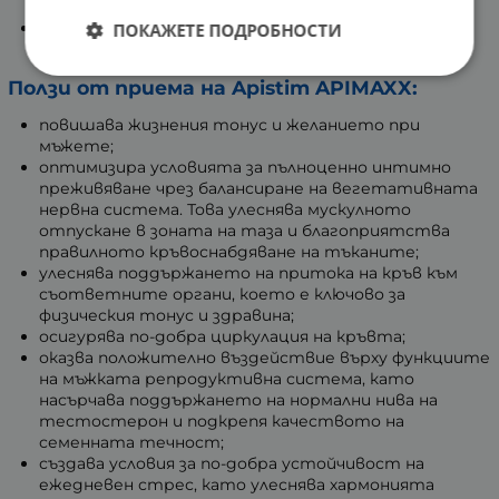
полов акт;
поддържане на нормални физиологични функции на
ПОКАЖЕТЕ ПОДРОБНОСТИ
половата система.
Ползи от приема на Apistim APIMAXX:
повишава жизнения тонус и желанието при
мъжете;
оптимизира условията за пълноценно интимно
преживяване чрез балансиране на вегетативната
нервна система. Това улеснява мускулното
отпускане в зоната на таза и благоприятства
правилното кръвоснабдяване на тъканите;
улеснява поддържането на притока на кръв към
съответните органи, което е ключово за
физическия тонус и здравина;
осигурява по-добра циркулация на кръвта;
оказва положително въздействие върху функциите
на мъжката репродуктивна система, като
насърчава поддържането на нормални нива на
тестостерон и подкрепя качеството на
семенната течност;
създава условия за по-добра устойчивост на
ежедневен стрес, като улеснява хармонията