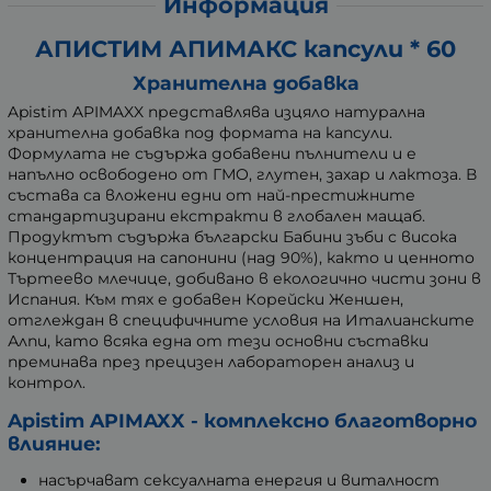
Информация
АПИСТИМ АПИМАКС капсули * 60
Хранителна добавка
Apistim APIMAXX представлява изцяло натурална
хранителна добавка под формата на капсули.
Формулата не съдържа добавени пълнители и е
напълно освободено от ГМО, глутен, захар и лактоза. В
състава са вложени едни от най-престижните
стандартизирани екстракти в глобален мащаб.
Продуктът съдържа български Бабини зъби с висока
концентрация на сапонини (над 90%), както и ценното
Търтеево млечице, добивано в екологично чисти зони в
Испания. Към тях е добавен Корейски Женшен,
отглеждан в специфичните условия на Италианските
Алпи, като всяка една от тези основни съставки
преминава през прецизен лабораторен анализ и
контрол.
Apistim APIMAXX - комплексно благотворно
влияние:
насърчават сексуалната енергия и виталност