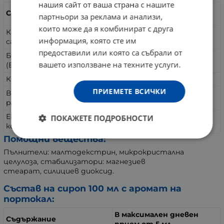
нашия сайт от ваша страна с нашите
в максимален дневен
Съдържание
партньори за реклама и анализи,
прием от 1 капсула
които може да я комбинират с друга
Калций (Ca)(Calcium
90 мг
информация, която сте им
carbonate)-200 мг
предоставили или която са събрали от
Бетаин хидрохлорид
85 мг
вашето използване на техните услуги.
(Betaine hydrochloride)
Кверцетин (Quercitine)
100 мг
ПРИЕМЕТЕ ВСИЧКИ
Витамин В5 (D-Calcium
20 мг
pantothenate)
Екстракт от Сладък
ПОКАЖЕТЕ ПОДРОБНОСТИ
20 мг
корен-корен
Помощни вещества:
Пълнители: малтодекстрин, микрокристална
целулоза, стабилизатори: магнезиев
стеарат, силициев диоксид.
Състав на сироп 100 мл с аромат на
портокал:
В максимален дневен
Съдържание
прием от 5 мл