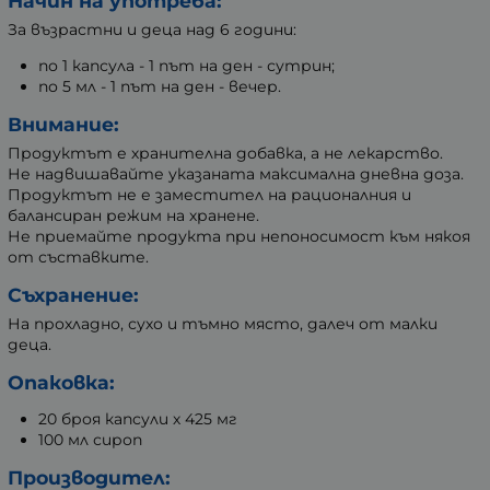
Начин на употреба:
За възрастни и деца над 6 години:
по 1 капсула - 1 път на ден - сутрин;
по 5 мл - 1 път на ден - вечер.
Внимание:
Продуктът е хранителна добавка, а не лекарство.
Не надвишавайте указаната максимална дневна доза.
Продуктът не е заместител на рационалния и
балансиран режим на хранене.
Не приемайте продукта при непоносимост към някоя
от съставките.
Съхранение:
На прохладно, сухо и тъмно място, далеч от малки
деца.
Опаковка:
20 броя капсули х 425 мг
100 мл сироп
Производител: