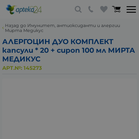
Назад до Имунитет, антиоксиданти и алергии
Мирта Медикус
АЛЕРГОЦИН ДУО КОМПЛЕКТ
капсули * 20 + сироп 100 мл МИРТА
МЕДИКУС
АРТ.№:
145273