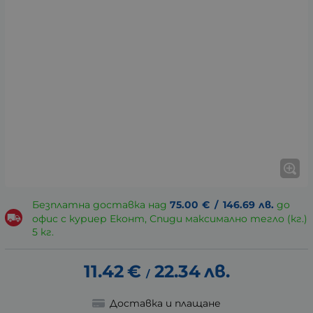
Безплатна доставка над
75.00
€
/
146.69
лв.
до
офис с куриер Еконт, Спиди максимално тегло (кг.)
5 кг.
11.42
€
22.34
лв.
/
Доставка и плащане