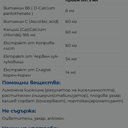
Витамин В5 ( D-Calcium
6 мг
pantothenate )
Витамин С (Аscorbic acid)
60 мг
Калций (Ca)(Calcium
60 мг
chloride)-166 мг
Екстракт от Коприва-
60 мг
лист
Ектракт от Червен лук-
54 мг
луковици
Екстракт от Сладък
14 мг
корен-корен
Помощни вещества:
Лимонена киселина (регулатор на киселинността),
растителен глицерин(стабилизатор), плодова захар;
калиев сорбат (консервант), портокал(ароматизант).
Не съдържа:
Оцветители, захар, алкохол.