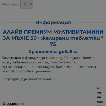
Рейтинг:
Информация
АЛАЙВ ПРЕМИУМ МУЛТИВИТАМИНИ
ЗА МЪЖЕ 50+ желирани таблетки *
75
Хранителна добавка
Балансирана формула за мъже над 50 години, която
осигурява необходимите, за нормалното
функциониране на организма, витамини и минерали,
плюс 26 плодове и зеленчуци.
Подходяща за вегетарианци.
в 1
же
ли
ран
Съдържание