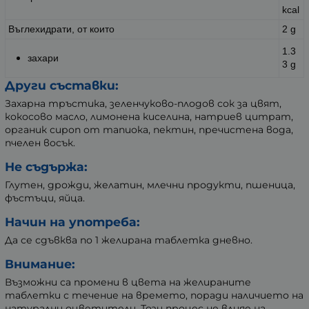
kcal
Въглехидрати, от които
2 g
1.3
захари
3 g
Други съставки:
Захарна тръстика, зеленчуково-плодов сок за цвят,
кокосово масло, лимонена киселина, натриев цитрат,
органик сироп от тапиока, пектин, пречистена вода,
пчелен восък.
Не съдържа:
Глутен, дрожди, желатин, млечни продукти, пшеница,
фъстъци, яйца.
Начин на употреба:
Да се сдъвква по 1 желирана таблетка дневно.
Внимание:
Възможни са промени в цвета на желираните
таблетки с течение на времето, поради наличието на
натурални оцветители. Този процес не влияе на