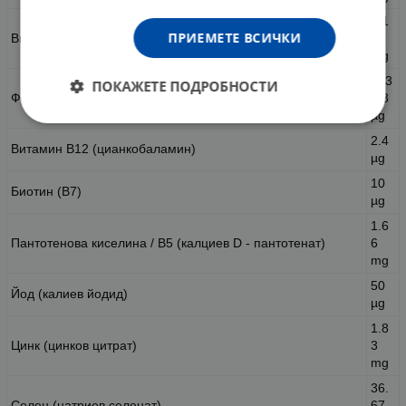
1.1
ПРИЕМЕТЕ ВСИЧКИ
Витамин B6 (пиридоксин HCI)
3
mg
133
ПОКАЖЕТЕ ПОДРОБНОСТИ
Фолат (от 80 µg фолиева киселина)
.33
µg
2.4
Витамин B12 (цианкобаламин)
µg
10
Биотин (B7)
µg
1.6
Пантотенова киселина / B5 (калциев D - пантотенат)
6
mg
50
Йод (калиев йодид)
µg
1.8
Цинк (цинков цитрат)
3
mg
36.
Селен (натриев селенат)
67