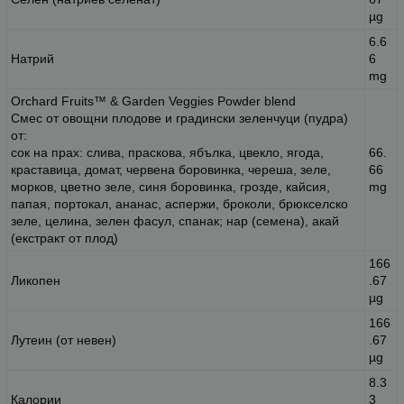
µg
6.6
Натрий
6
mg
Orchard Fruits™ & Garden Veggies Powder blend
Смес от овощни плодове и градински зеленчуци (пудра)
от:
сок на прах: слива, праскова, ябълка, цвекло, ягода,
66.
краставица, домат, червена боровинка, череша, зеле,
66
морков, цветно зеле, синя боровинка, грозде, кайсия,
mg
папая, портокал, ананас, аспержи, броколи, брюкселско
зеле, целина, зелен фасул, спанак; нар (семена), акай
(екстракт от плод)
166
Ликопен
.67
µg
166
Лутеин (от невен)
.67
µg
8.3
Калории
3