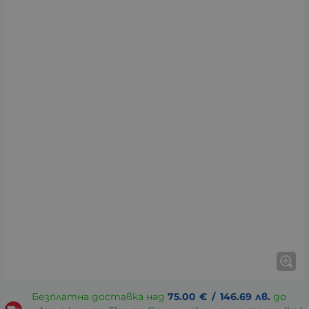
Безплатна доставка над
75.00
€
/
146.69
лв.
до