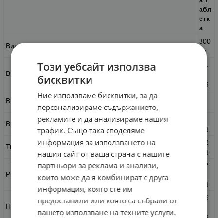
а
т
абл
етк
а
300
Витамин A (ретинил палмитат)
µg
Този уебсайт използва
37.
Витамин C (аскорбинова киселина)
5
бисквитки
mg
Ние използваме бисквитки, за да
10
Витамин D3 (холекалциферол)
µg
персонализираме съдържанието,
рекламите и да анализираме нашия
5
Витамин E (D-алфа токоферил ацетат)
mg
трафик. Също така споделяме
информация за използването на
0.2
Тиамин / B1 (тиамин HCI)
mg
нашия сайт от ваша страна с нашите
партньори за реклама и анализи,
0.2
Рибофлавин (Витамин B2)
17
които може да я комбинират с друга
mg
информация, която сте им
2.6
предоставили или която са събрали от
Ниацин (Витамин B3 / ниацинамид)
6
вашето използване на техните услуги.
mg