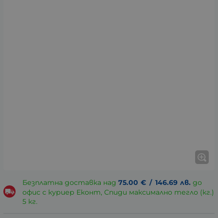
Безплатна доставка над
75.00
€
/
146.69
лв.
до
офис с куриер Еконт, Спиди максимално тегло (кг.)
5 кг.