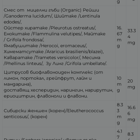
g
Смес от мицелни гъби (Organic) Рейши
/
Ganoderma lucidum
/, Шийтаке /
Lentinula
edodes
/,
Oйстер хиратаке /
Pleurotus ostreatus
/,
16.
33.3
Енокитаке /
Flammulina velutipes
/, Майтаке
67
4
/
Grifola frondosa
/,
m
mg
Ямабушитаке /
Herocoi, eromaceus
/,
g
Химематсутаке /
Araricus brasilienis/blazei
),
Каваратаке /
Trametes versicolor
/, Месима
/
Phellinus linteus
/, Зу Линг /
Grifola umbellate
/.
Цитрусов биофлавоноиден комплекс (от
лимон, портокал, грейпфрут, лайм и
10
20
мандарина),
m
mg
доставящ хесперидин, нарингин, нарирутин,
g
ериоцитрин, флавоноли и флавони.
8.3
16.6
Сибирски женшен (корен)/
Ele
utherococcus
3
6
senticosus
/, (корен)
m
mg
g
4.1
8.3
7
Рутин /
Sophora japonica
/ цветна пъпка
4