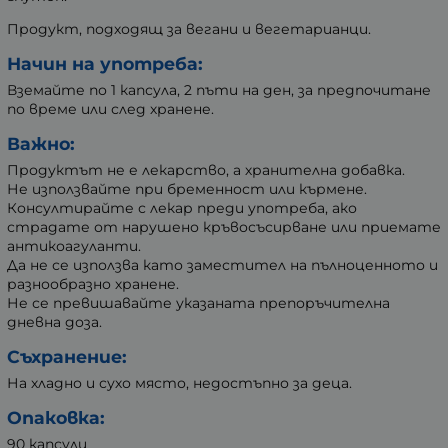
Продукт, подходящ за вегани и вегетарианци.
Начин на употреба:
Вземайте по 1 капсула, 2 пъти на ден, за предпочитане
по време или след хранене.
Важно:
Продуктът не е лекарство, а хранителна добавка.
Не използвайте при бременност или кърмене.
Консултирайте с лекар преди употреба, ако
страдате от нарушено кръвосъсирване или приемате
антикоагуланти.
Да не се използва като заместител на пълноценното и
разнообразно хранене.
Не се превишавайте указаната препоръчителна
дневна доза.
Съхранение:
На хладно и сухо място, недостъпно за деца.
Опаковка:
90 капсули