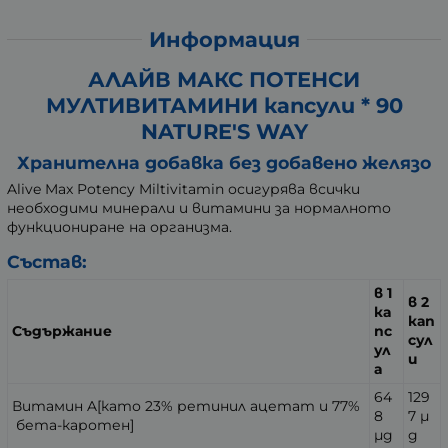
Информация
АЛАЙВ МАКС ПОТЕНСИ
МУЛТИВИТАМИНИ капсули * 90
NATURE'S WAY
Хранителна добавка без добавено желязо
Alive Max Potency Miltivitamin осигурява всички
необходими минерали и витамини за нормалното
функциониране на организма.
Състав:
в 1
в 2
ка
кап
Съдържание
пс
сул
ул
и
а
64
129
Витамин A[като 23% ретинил ацетат и 77%
8
7
µ
бета-каротен]
µg
g