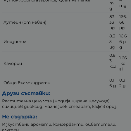
m
mg
g
83.
166.
Лутеин (от невен)
33
66
µg
µg
8.3
16.6
Инозитол
3
6
µ
µg
g
0.8
1.66
3
Калории
kc
kca
al
l
0.1
0.3
Общо въглехидрати
6 g
2
g
Други съставки:
Растителна целулоза (модифицирана целулоза),
силициев диоксид, магнезиев стеарат, кафяв ориз.
Не съдържа:
Изкуствени аромати, консерванти, оцветители,
глутен.