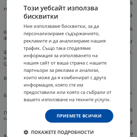
20.
41.6
83
Този уебсайт използва
Ниацин (ниацинамид)
6
m
бисквитки
mg
g
Ние използваме бисквитки, за да
8.3
16.6
Витамин В6 (пиридоксин HCI/пиридоксал 5-
3
персонализираме съдържанието,
6
фосфат)
m
рекламите и да анализираме нашия
mg
g
трафик. Също така споделяме
Фолат (от (6S)-5 метилтетрахидрофолиева
66.
133.
информация за използването на
киселина (MTHF), глокозаминова сол,
66
33
нашия сайт от ваша страна с нашите
Quatrefolic®)
µg
µg
партньори за реклама и анализи,
13.3
26.
които може да я комбинират с друга
Витамин B12 (метилкобаламин)
3
66
µg
µg
информация, която сте им
предоставили или която са събрали от
5.5
11
µ
Биотин
µg
g
вашето използване на техните услуги.
20.
41.6
Пантотенова киселина (калциев D-
83
ПРИЕМЕТЕ ВСИЧКИ
6
пантотенат)
m
mg
g
ПОКАЖЕТЕ ПОДРОБНОСТИ
5
µ
10
µ
Холин (битартрат)