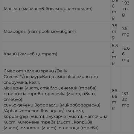
0.9
1.93
6
Манган (манганов-бисглицинат хелат)
m
m
g
g
7.5
7.5
Молибден (натриев молибдат)
m
mg
g
8.3
16.6
3
Калий (калиев цитрат)
6
m
mg
g
Смес от зелени храни /Daily
Greens™/,осигуряваща аминокиселини от
спирулина, келп,
люцерна (лист, стебло), ечемик (трева),
66.
пшенична трева, пресечка (лист, цвят,
133.
66
стебло),
32
m
синьо-зелени водорасли (микроводорасли)
mg
g
/
Aphanizomenon flos-aquae
/, хлорела,
кориандър (лист), глухарче (лист), маточина
лист, лимонена трева (лист), коприва
(лист), плантан (лист), пшеница (трева)