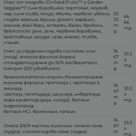
Смес от плодове /Orchard Fruits™ и Garden
Veggies™/ синя боровинка, портокал, морков,
нар, синя слива, ягода, ябълка, червено цвекло,
33.
66.
сладка череша, круша, домат, карфиол,
33
66
малина, акай бери, аспержи, банан, броколи,
m
mg
брюкселско зеле, зеле, червена боровинка,
g
краставица, грозде, грах, ананас, тиква,
спанак.
Смес за сърдечно-съдова система: глог
16.
33.3
(плод), японска фалопия (корен)
67
4
стандартизирана до 50% ресвератрол,
m
mg
коензим Q10 (убиквинон)
g
Храносмилателни ензими Концентрирана
ензимна формула: протеаза I, протеаза II,
16.
амилаза,
33.3
67
лактаза, пептидаза, целулаза, инвертаза,
4
m
алфа-галактодидаза, липаза), бетаин
mg
g
хидрохлорид,
бетаин HCl, бромелаин, папаин.
16.
33.3
Омега 3/6/9 мастни киселини: ленено семе
67
4
(пудра), слънчогледово семе (пудра)
m
mg