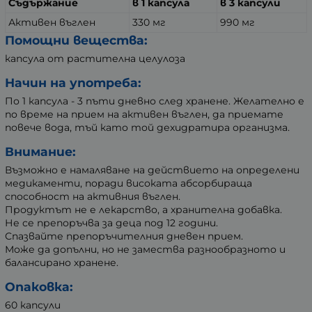
Съдържание
в 1 капсула
в 3 капсули
Активен въглен
330 мг
990 мг
Помощни вещества:
капсула от растителна целулоза
Начин на употреба:
По 1 капсула - 3 пъти дневно след хранене. Желателно е
по време на прием на активен въглен, да приемате
повече вода, тъй като той дехидратира организма.
Внимание:
Възможно е намаляване на действието на определени
медикаменти, поради високата абсорбираща
способност на активния въглен.
Продуктът не е лекарство, а хранителна добавка.
Не се препоръчва за деца под 12 години.
Спазвайте препоръчителния дневен прием.
Може да допълни, но не замества разнообразното и
балансирано хранене.
Опаковка:
60 капсули