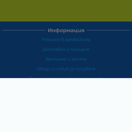
Информация
Реклама в apteka24.bg
Доставка и плащане
Връщане и замяна
Общи условия за ползване
Политиката за поверителност
Политика за използване на бисквитки
При възникване на спор, свързан с покупка онлайн,
можете да ползвате сайта ОРС
Вашите права
Отказ от сделка