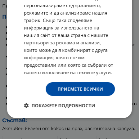
персонализираме съдържанието,
Продукт, подходящ за вегани и вегетарианци.
рекламите и да анализираме нашия
Полезни свойства на активния въглен:
трафик. Също така споделяме
100% натурален продукт.
информация за използването на
Без вкус и мирис.
нашия сайт от ваша страна с нашите
Съдейства за детоксикацията на тялото.
партньори за реклама и анализи,
Ефективно средство за елиминиране последиците
които може да я комбинират с друга
от прием на алкохол, вкл махмурлук.
Повлиява благоприятно при неразположения на
информация, която сте им
стомашно-чревния тракт.
предоставили или която са събрали от
Подкрепя здравето на бъбреците.
вашето използване на техните услуги.
Стимулира нормалната работа на
храносмилателния тракт.
Съдейства за поддържане на нормлни стойности
ПРИЕМЕТЕ ВСИЧКИ
на холестерола.
Влияе благоприятно на състоянието на кожата.
Спомага за премахване на неприятната миризма от
ПОКАЖЕТЕ ПОДРОБНОСТИ
тялото.
Състав:
Активен въглен от кокос на прах, растителна капсула.