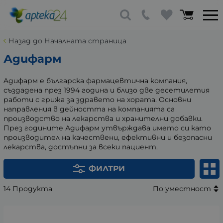
Назад до Началната страница
Адифарм
Aдифарм е българска фармацевтична компания,
създадена през 1994 година и близо две десетилетия
работи с грижа за здравето на хората. Основни
направления в дейността на компанията са
производство на лекарства и хранителни добавки.
През годините Адифарм утвърждава името си като
производител на качествени, ефективни и безопасни
лекарства, достъпни за всеки пациент.
ФИЛТРИ
14 Продукта
По уместност