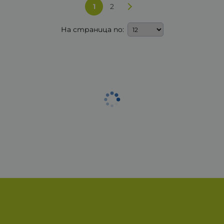
1
2
На страница по: