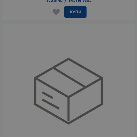
7.25
€
14.18
лв.
/
КУПИ