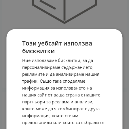
Този уебсайт използва
бисквитки
Ние използваме бисквитки, за да
МЕЛАТОНИН таблетки 1 мг * 60 АДИФАРМ
персонализираме съдържанието,
7.50
€
14.67
лв.
/
рекламите и да анализираме нашия
КУПИ
трафик. Също така споделяме
информация за използването на
нашия сайт от ваша страна с нашите
партньори за реклама и анализи,
които може да я комбинират с друга
информация, която сте им
предоставили или която са събрали от