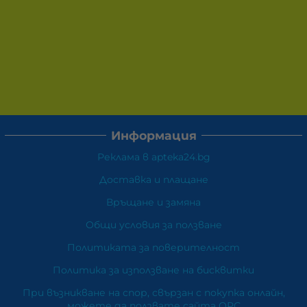
Информация
Реклама в apteka24.bg
Доставка и плащане
Връщане и замяна
Общи условия за ползване
Политиката за поверителност
Политика за използване на бисквитки
При възникване на спор, свързан с покупка онлайн,
можете да ползвате сайта ОРС