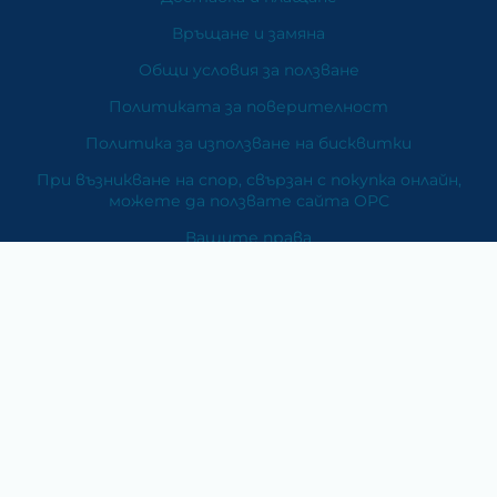
Връщане и замяна
Общи условия за ползване
Политиката за поверителност
Политика за използване на бисквитки
При възникване на спор, свързан с покупка онлайн,
можете да ползвате сайта ОРС
Вашите права
Отказ от сделка
За Нас
Карта на сайта
Контакти
Категории
Храни и хранителни добавки
Козметика