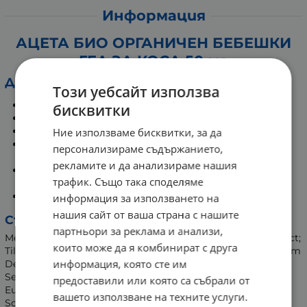
Информация
АЦЕТА БИО ОРГАНИЧЕН БЕБЕШКИ
ГЕЛ ЗА КОСА 50 мл
Действие:
Този уебсайт използва
Изглажда косата.
бисквитки
Придава естествен вид на прическата.
Не оставя следи.
Ние използваме бисквитки, за да
Особено подходящ за деликатната бебешка и
персонализираме съдържанието,
детска коса.
рекламите и да анализираме нашия
Образува защитен слой, който укрепва и
трафик. Също така споделяме
заздравява косъма.
Придава неотразим блясък.
информация за използването на
нашия сайт от ваша страна с нашите
Състав:
партньори за реклама и анализи,
Mel Extract; Sodium Hydroxide; Aloe Barbadensis Leaf Extract;
които може да я комбинират с друга
Tilia Cordata Flower Extract; Pvp; Carbomer; Glycerin; Sodium
информация, която сте им
Dehydroacetate; Potassium Sorbate; Linum Usitatissimum
Seed Extract; Prunus Amygdalus Dulcis Seed Extract; Olea
предоставили или която са събрали от
Europaea Leaf Extract; Gluconolactone; Parfum; Aqua;
вашето използване на техните услуги.
Sodium Benzoate; Dehydroacetic Acid.