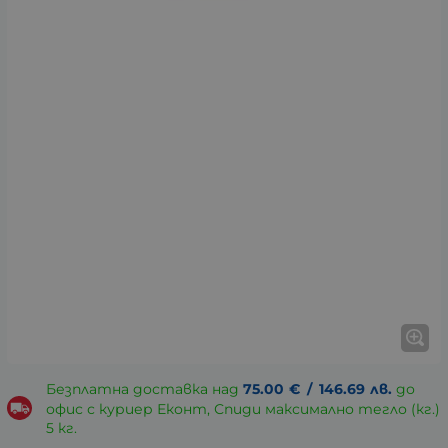
Безплатна доставка над
75.00
€
/
146.69
лв.
до
офис с куриер Еконт, Спиди максимално тегло (кг.)
5 кг.