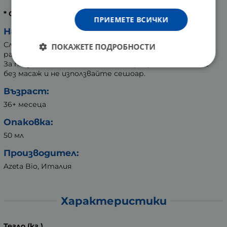
* Органична съставка.
ПРИЕМЕТЕ ВСИЧКИ
Начин на употреба:
След шампоана, подсушете с кърпа косата,
ПОКАЖЕТЕ ПОДРОБНОСТИ
разпределете гела и оформете желаната прическа.
За получаване на постоянен мокър ефект, нанесете
без масаж и не използвайте сешоар.
Възраст:
36+ месеца
Опаковка:
50 мл
Производител:
Azeta Bio, Италия
Характеристики
Тегло (кг.)