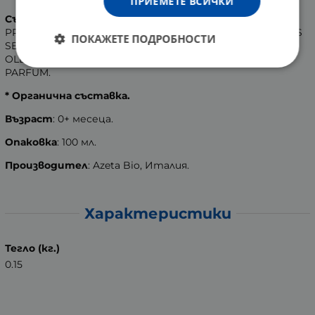
ПРИЕМЕТЕ ВСИЧКИ
Състав
:
PRUNUS AMYGDALUS DULCIS OIL; PLUKENETIA VOLUBILIS
ПОКАЖЕТЕ ПОДРОБНОСТИ
SEED OIL; TOCOPHEROL; BUTYROSPERMUM PARKII OIL;
OLEA EUROPAEA FRUIT OIL*; ORYZA SATIVA BRAN OIL;
PARFUM.
* Органична съставка.
Възраст
: 0+ месеца.
Опаковка
: 100 мл.
Производител
: Azeta Bio, Италия.
Характеристики
Тегло (кг.)
0.15