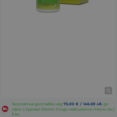
Безплатна доставка над
75.00
€
/
146.69
лв.
до
офис с куриер Еконт, Спиди максимално тегло (кг.)
5 кг.