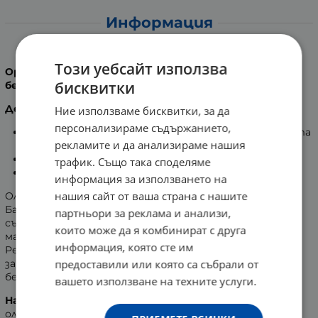
Информация
АЦЕТА БИО БЕБЕШКO ОЛИО ЗА ТЯЛО 100 мл
Този уебсайт използва
Органична Био Веган Безглутенова Козметика за
бисквитки
бебета и деца!
Действие:
Ние използваме бисквитки, за да
персонализираме съдържанието,
Органично олио, специално създадено за бебешката
рекламите и да анализираме нашия
кожа.
Деликатно и приятно успокоява и омекотява.
трафик. Също така споделяме
Особено подходящо за чувствителна кожа.
информация за използването на
нашия сайт от ваша страна с нашите
Олиото има изключително благоприятно действие.
Балансира кожата, благодарение на високото
партньори за реклама и анализи,
съдържание на омега 3, 6 и 9 мастни киселини от
които може да я комбинират с друга
маслото
ИНКА ИНЧИ
(семена от Plukentia Volubilis).
информация, която сте им
Регенерира, омекотява, хидратира в дълбочина и
предоставили или която са събрали от
защитава. Особено подходящо е за чувствителната
бебешка кожа.
вашето използване на техните услуги.
Начин на употреба
: Втрийте малко количество от
олиото върху чиста и суха кожа.