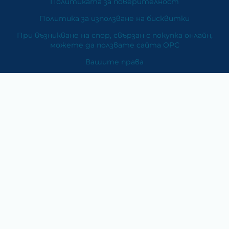
Политиката за поверителност
Политика за използване на бисквитки
При възникване на спор, свързан с покупка онлайн,
можете да ползвате сайта ОРС
Вашите права
Отказ от сделка
За Нас
Карта на сайта
Контакти
Категории
Храни и хранителни добавки
Козметика
Хигиена и защита
Перилни и почистващи препарати