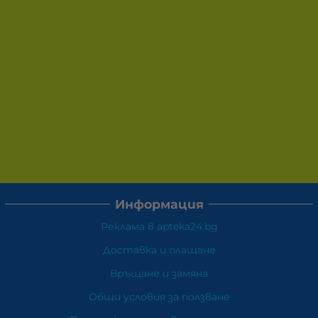
Информация
Реклама в apteka24.bg
Доставка и плащане
Връщане и замяна
Общи условия за ползване