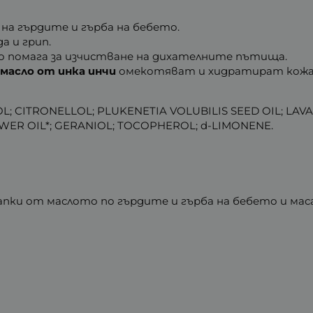
 на гърдите и гърба на бебето.
 и грип.
то помага за изчистване на дихателните пътища.
 масло от инка инчи
омекотяват и хидратират кож
L; CITRONELLOL; PLUKENETIA VOLUBILIS SEED OIL; LA
WER OIL*; GERANIOL; TOCOPHEROL; d-LIMONENE.
капки от маслото по гърдите и гърба на бебето и ма