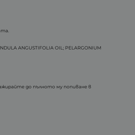
ата.
VANDULA ANGUSTIFOLIA OIL; PELARGONIUM
сажирайте до пълното му попиване в