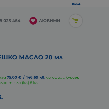
ВХОД
ЛЮБИМИ
8 025 454
ЕШКО МАСЛО 20 мл
над
75.00
€
/
146.69
лв.
до офис с куриер
о тегло (кг.) 5 кг.
.