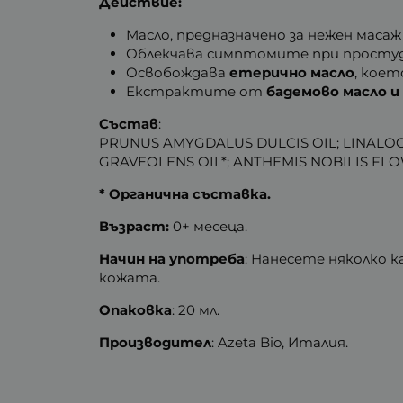
Действие:
Масло, предназначено за нежен масаж
Облекчава симптомите при простуда
Освобождава
етерично масло
, кое
Екстрактите от
бадемово масло и
Състав
:
PRUNUS AMYGDALUS DULCIS OIL; LINALOO
GRAVEOLENS OIL*; ANTHEMIS NOBILIS FLO
* Органична съставка.
Възраст:
0+ месеца.
Начин на употреба
: Нанесете няколко 
кожата.
Опаковка
: 20 мл.
Производител
: Azeta Bio, Италия.