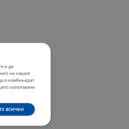
е и да
нето на нашия
 да я комбинират
ашето използване
ТЕ ВСИЧКИ