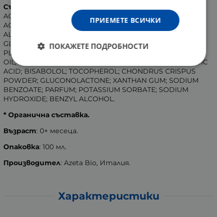
Състав
:
AQUA; GLYCINE SOJA OIL; GLUCOSE; TOCOPHERYL
ПРИЕМЕТЕ ВСИЧКИ
ACETATE;BUTYROSPERMUM PARKII BUTTER*; GLYCERIN;
ALOE BARBADENSIS LEAF JUICE; CETEARYL ALCOHOL;
GLYCERYL STEARATE; SODIUM STEAROYL LACTYLATE;
ПОКАЖЕТЕ ПОДРОБНОСТИ
PLUKENETIA VOLUBILIS SEED OIL; OLEA EUROPAEA FRUIT
OIL; PRUNUS AMYGDALUS DULCIS OIL; SQUALANE; PHYTIC
ACID; BISABOLOL; TOCOPHEROL; CHONDRUS CRISPUS
POWDER; GLUCONOLACTONE; XANTHAN GUM; SODIUM
BENZOATE; PARFUM; POTASSIUM SORBATE; SODIUM
HYDROXIDE; BENZYL ALCOHOL.
* Органична съставка.
Възраст
: 0+ месеца.
Опаковка
: 100 мл.
Производител
: Azeta Bio, Италия.
Характеристики