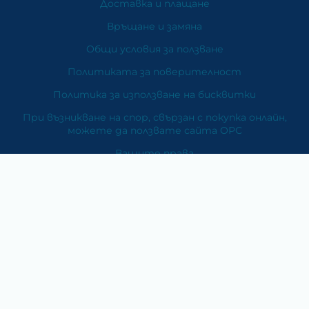
Доставка и плащане
Връщане и замяна
Общи условия за ползване
Политиката за поверителност
Политика за използване на бисквитки
При възникване на спор, свързан с покупка онлайн,
можете да ползвате сайта ОРС
Вашите права
Отказ от сделка
За Нас
Карта на сайта
Контакти
Категории
Храни и хранителни добавки