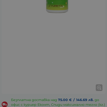
Безплатна доставка над
75.00
€
/
146.69
лв.
до
офис с куриер Еконт, Спиди максимално тегло (кг.)