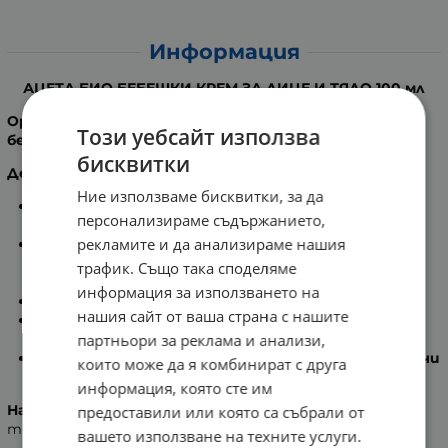
Информация
АЦЕТА БИО БЕБЕШКИ КРЕМ ЗА ЛИЦЕ И ТЯЛО 100 мл
Органична Био Веган Безглутенова Козметика за
Този уебсайт използва
бебета и деца!
бисквитки
Действие:
Ние използваме бисквитки, за да
Кремообразна формула за защита на бебешката
персонализираме съдържанието,
кожа.
рекламите и да анализираме нашия
Може да се прилага като средство за
профилактика или съпътстваща грижа при
трафик. Също така споделяме
зачервявания и раздразнения.
информация за използването на
Хидратира и облекчава незабавно.
нашия сайт от ваша страна с нашите
Успокоява и защитава от външни фактори като
партньори за реклама и анализи,
вятър и студ.
Съдържа
Biasabolol, Squalane и масло от Инка Инчи
които може да я комбинират с друга
(или семена от Plukentia Volubilis).
информация, която сте им
Начин на употреба
:
Използвайте върху лицето и
предоставили или която са събрали от
тялото на бебето.
вашето използване на техните услуги.