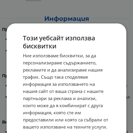
Информация
Предназначение
:
Този уебсайт използва
1 таблетка набавя 27 витамина, минерала и
бисквитки
микроелемента.
Допринася за правилното функциониране на
Ние използваме бисквитки, за да
човешкия организъм.
персонализираме съдържанието,
рекламите и да анализираме нашия
Препоръчителен прием:
трафик. Също така споделяме
информация за използването на
Да се приема по 1 таблетка дневно в продължение
нашия сайт от ваша страна с нашите
на 30 дни с вода.
Витамините да се използват от възрастни и деца
партньори за реклама и анализи,
над 12 години.
които може да я комбинират с друга
информация, която сте им
предоставили или която са събрали от
Внимание
:
вашето използване на техните услуги.
При бременност да се приема продукта само след