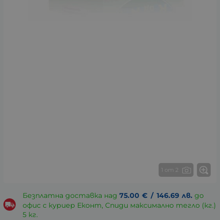
1 от 2
Безплатна доставка над
75.00
€
/
146.69
лв.
до
офис с куриер Еконт, Спиди максимално тегло (кг.)
5 кг.