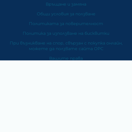
Връщане и замяна
Общи условия за ползване
Политиката за поверителност
Политика за използване на бисквитки
При възникване на спор, свързан с покупка онлайн,
можете да ползвате сайта ОРС
Вашите права
Отказ от сделка
За Нас
Карта на сайта
Контакти
Категории
Храни и хранителни добавки
Козметика