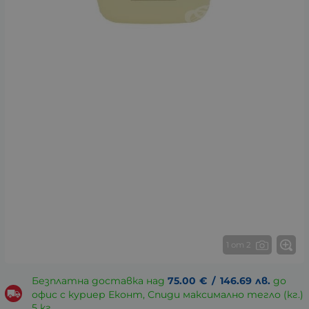
1 от 2
Безплатна доставка над
75.00
€
/
146.69
лв.
до
офис с куриер Еконт, Спиди максимално тегло (кг.)
5 кг.