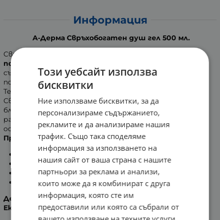
Информация
А-Дерма Свръхобогатен душ гел 500 мл.
Свръхобогатен душ гел
подхранва сухата кожа още
под душа.
Осигурява 24 часова хидратация
Този уебсайт използва
същевременно подхранва и защитава кожата. Нежно
почиства и оставя деликатен аромат на цветя.
бисквитки
Течната формула създава приятна пяна.
Ние използваме бисквитки, за да
Свръхобогатени агенти, които омекотяват кожата
благодарение на богатото си съдържание на
персонализираме съдържанието,
растителни масла. Релипидиращите съставки
рекламите и да анализираме нашия
оставят защитен филм върху кожата.
трафик. Също така споделяме
Предимства
:
информация за използването на
24 часа хидратация.
нашия сайт от ваша страна с нашите
Без сапун.
партньори за реклама и анализи,
Предназначен за ежедневна хигиена.
Идеален продукт за непатологично суха кожа.
които може да я комбинират с друга
информация, която сте им
Действие на активните съставки:
предоставили или която са събрали от
Екстракт от кълнове на Овес Rhealba
вашето използване на техните услуги.