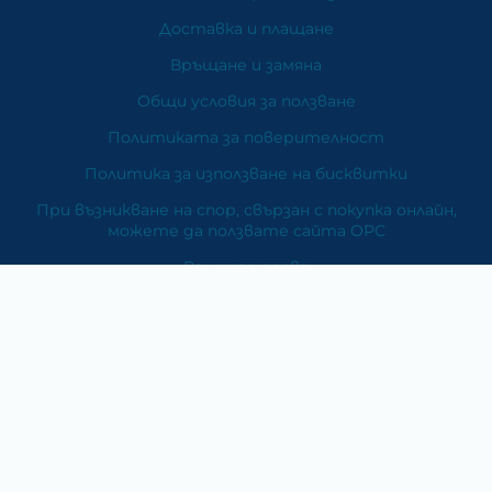
Доставка и плащане
Връщане и замяна
Общи условия за ползване
Политиката за поверителност
Политика за използване на бисквитки
При възникване на спор, свързан с покупка онлайн,
можете да ползвате сайта ОРС
Вашите права
Отказ от сделка
За Нас
Карта на сайта
Контакти
Категории
Храни и хранителни добавки