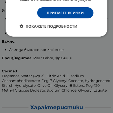
Успокоява и защитава кожата.
Употреба
:
ПРИЕМЕТЕ ВСИЧКИ
Разпенете малко количество от продукта между
дланите и нанесете на навлажнена кожа, след
ПОКАЖЕТЕ ПОДРОБНОСТИ
което изплакнете.
За лице и тяло.
Важно
:
Само за външно приложение.
Производител
: Pierr Fabre, Франция.
Състав
:
Fragrance, Water (Aqua), Citric Acid, Disodium
Cocoamphodiacetate, Peg-7 Glyceryl Cocoate, Hydrogenated
Starch Hydrolysate, Olive Oil, Glyceryl-8 Esters, Peg-120
Methyl Glucose Dioleate, Sodium Chloride, Glyceryl Laurate,
Характеристики