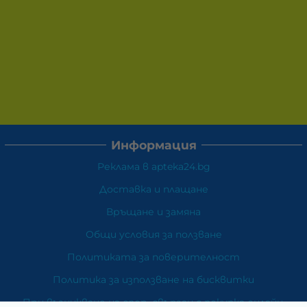
Информация
Реклама в apteka24.bg
Доставка и плащане
Връщане и замяна
Общи условия за ползване
Политиката за поверителност
Политика за използване на бисквитки
При възникване на спор, свързан с покупка онлайн,