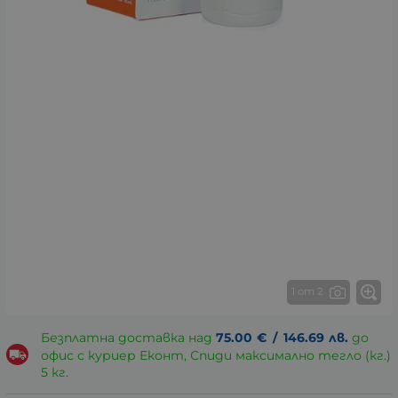
1 от 2
Безплатна доставка над
75.00
€
/
146.69
лв.
до
офис с куриер Еконт, Спиди максимално тегло (кг.)
5 кг.