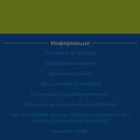
Информация
Реклама в apteka24.bg
Доставка и плащане
Връщане и замяна
Общи условия за ползване
Политиката за поверителност
Политика за използване на бисквитки
При възникване на спор, свързан с покупка онлайн,
можете да ползвате сайта ОРС
Вашите права