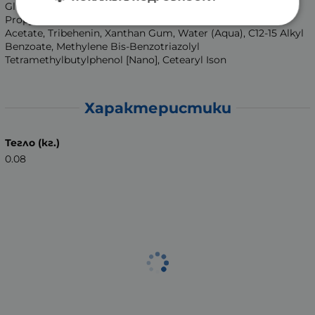
Glutamic Acid, Glyceryl Behenate, Glyceryl Dibehenat,
Propylene Glycol, Silica Sodium Hydroxide, Tocopheryl
Acetate, Tribehenin, Xanthan Gum, Water (Aqua), C12-15 Alkyl
Benzoate, Methylene Bis-Benzotriazolyl
Tetramethylbutylphenol [Nano], Cetearyl Ison
Характеристики
Тегло (кг.)
0.08