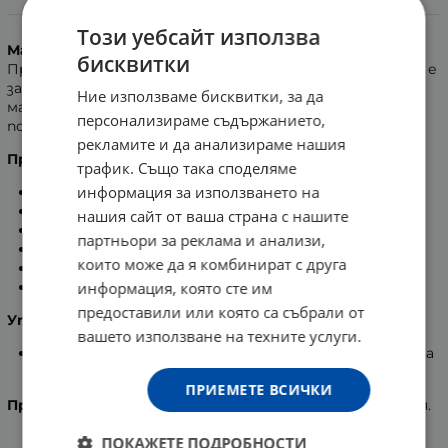
Информация
Този уебсайт използва
Матиращ флуид
с висока степен на защита.
бисквитки
Предпазва от къси и дълги UVA и UVB лъчи. Подходящ е
за мазна, акнеична и кожа склонна към акне. Съдържа
Ние използваме бисквитки, за да
масло от кълнове от овес Rhealba, което защитава и
персонализираме съдържанието,
подсилва кожата.
рекламите и да анализираме нашия
Предимства:
трафик. Също така споделяме
информация за използването на
Водоустойчив продукт.
Без парабени.
нашия сайт от ваша страна с нашите
С лека и течна структура.
партньори за реклама и анализи,
Прилага се лесно.
които може да я комбинират с друга
Без лепкав ефект.
информация, която сте им
Не оставя бели следи по кожата.
предоставили или която са събрали от
Употреба:
вашето използване на техните услуги.
Нанесете обилно върху чиста и подсушена кожа на
лицето и шията.
ПРИЕМЕТЕ ВСИЧКИ
Производител:
Пиер Фабр Дермо-Козметик, Франция.
ПОКАЖЕТЕ ПОДРОБНОСТИ