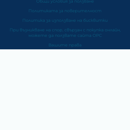
Общи условия за ползване
Политиката за поверителност
Политика за използване на бисквитки
При възникване на спор, свързан с покупка онлайн,
можете да ползвате сайта ОРС
Вашите права
Отказ от сделка
За Нас
Карта на сайта
Контакти
Категории
Храни и хранителни добавки
Козметика
Хигиена и защита