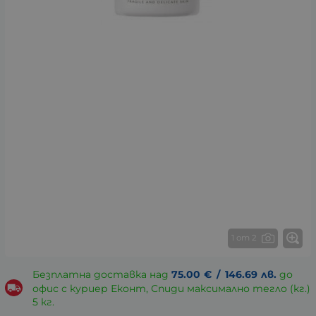
1 от 2
Безплатна доставка над
75.00
€
/
146.69
лв.
до
офис с куриер Еконт, Спиди максимално тегло (кг.)
5 кг.