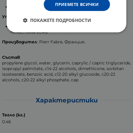
ПРИЕМЕТЕ ВСИЧКИ
Успокоява и омекотява кожата.
Употреба
:
ПОКАЖЕТЕ ПОДРОБНОСТИ
Да се прилага сутрин и/или вечер на добре
почистена кожа.
Производител
: Pierr Fabre, Франция.
Състав
:
propylene glycol, water, glycerin, caprylic / capric triglyceride,
isopropyl palmitate, c14-22 alcohols, dimethicone, sorbitan
isostearate, benzoic acid, c12-20 alkyl glucoside, c20-22
alcohols, c20-22 alkyl phosphate, cap
Характеристики
Тегло (кг.)
0.46