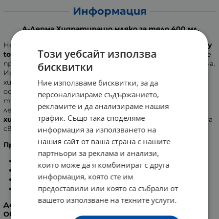
Информация
А-Дерма Хидратиращо мляко за тяло 400 мл.
Нежната формула е вдъхновена от технологията
"dry
Този уебсайт използва
touch
", която е често срещана при слънцезащитните
продукти. Млякото оставя кожата нежна и еластична.
бисквитки
Истинска "
прет-а-порте" текстура
за 24 часа
Ние използваме бисквитки, за да
хидратация. Деликатно парфюмирано мляко за тяло,
осигуряващо свежест след приложение. Флуидната
персонализираме съдържанието,
текстура хидратира дълготрайно кожата, без да
рекламите и да анализираме нашия
лепни. Хидратиращият комплекс осигурява
24 часова
трафик. Също така споделяме
хидратация.
Млякото притежава приятен аромат на
свежи цветя.
информация за използването на
нашия сайт от ваша страна с нашите
Предимства
:
партньори за реклама и анализи,
Ултра флуидна и свежа текстура.
които може да я комбинират с друга
"прет-а-порте" формула за бързо обличане.
информация, която сте им
Деликатен аромат.
предоставили или която са събрали от
Без парабени!
вашето използване на техните услуги.
Действие на активните съставки:
Овес Rhealba