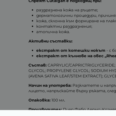
Спреят Cutalgan е подходящ при:
раздразнена кожа на ръцете;
дерматологични процедури, причин
кожа, склонна към формиране на пла
контактни раздразнения;
атопична кожа.
Активни съставки:
екстракт от котешки нокът
- с 
екстракт от кълнове на овес
„Rhea
Състав:
CAPRYLIC/CAPRICTRIGLYCERIDE;
GLYCOL; PROPYLENE GLYCOL; SODIUM HYD
(AVENA SATIVA LEAF/STEM EXTRACT); GLYC
Начин на употреба:
Разклатете и напръс
лицето, напръскайте върху ръката, сле
Опаковка:
100 мл.
Производител:
Пиер Фабр Дермо-Козмет