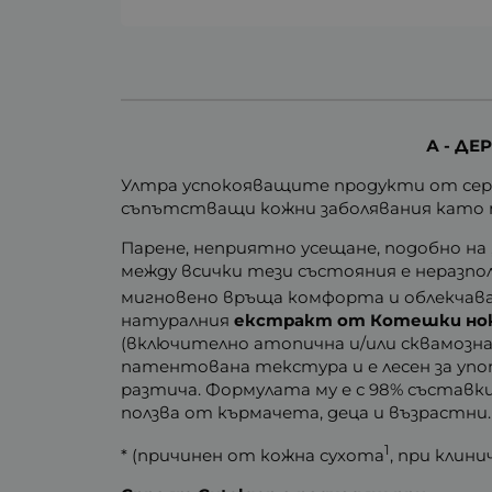
А - Д
Ултра успокояващите продукти от се
съпътстващи кожни заболявания като пс
Парене, неприятно усещане, подобно на
между всички тези състояния е неразп
мигновено връща комфорта и облекчав
натуралния
екстракт от Котешки н
(включително атопична и/или сквамозна
патентована текстура и е лесен за упот
разтича. Формулата му е с 98% съставки
ползва от кърмачета, деца и възрастни
1
* (причинен от кожна сухота
, при клини