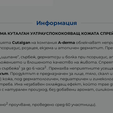
Информация
ЕРМА КУТАЛГАН УЛТРАУСПОКОКОЯВАЩ КОЖАТА СПРЕЙ 
рията
Cutalgan
на компания
A-derma
облекчават непри
ориазис, розацея, екзема и атопичен дерматит. Пре
 „щипане”, сърбеж, дерматози и болка при псориазис
оложението и влошеното качество на живота. Спреят
1
2
а сърбежа
за до 6 часа
. Премахва неприятните усеща
окът
. Продуктът е предназначен за лице, тяло, скалп
) кожа, под дерматологичен, педиатричен и гинекол
реба. Има незабавен охлаждащ ефект, който трае дълг
 с натурален произход, без добавени аромат, силикони
.
2
чно
проучване, проведено сред 60 участници).