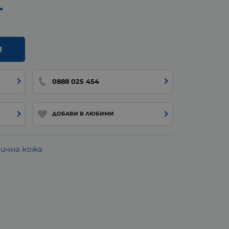
.
И
0888 025 454
ДОБАВИ В ЛЮБИМИ
пична кожа