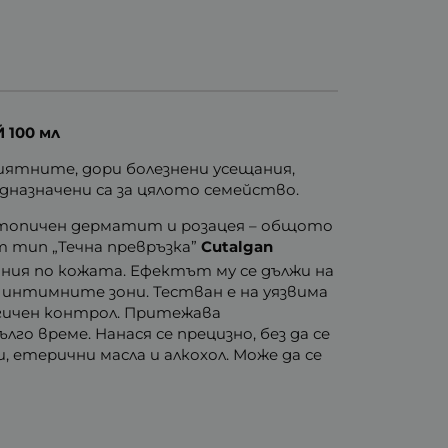
100 мл
ятните, дори болезнени усещания,
дназначени са за цялото семейство.
, атопичен дерматит и розацея – общото
 тип „Течна превръзка”
Cutalgan
ния по кожата. Ефектът му се дължи на
 и интимните зони. Тестван е на уязвима
огичен контрол. Притежава
о време. Нанася се прецизно, без да се
, етерични масла и алкохол. Може да се