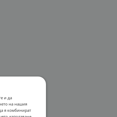
е и да
нето на нашия
 да я комбинират
ашето използване