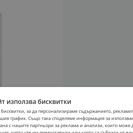
йт използва бисквитки
 бисквитки, за да персонализираме съдържанието, рекламит
шия трафик. Също така споделяме информация за използва
рана с нашите партньори за реклама и анализи, които може
ция, която сте им предоставили или която са събрали от в