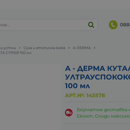
088
 и устни
Суха и атопична кожа
A-DERMA
А СПРЕЙ 100 мл
А - ДЕРМА КУТА
УЛТРАУСПОКОК
100 мл
АРТ.№:
143578
Безплатна доставка 
Еконт, Спиди максималн