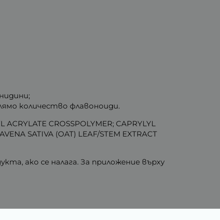
нидини;
лямо количество флавоноиди.
YL ACRYLATE CROSSPOLYMER; CAPRYLYL
VENA SATIVA (OAT) LEAF/STEM EXTRACT
та, ако се налага. За приложение върху