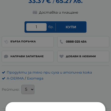
33.37
€
65.27
лв.
/
Доставка и плащане
бр.
КУПИ
0888 025 454
БЪРЗА ПОРЪЧКА
НАПРАВИ ЗАПИТВАНЕ
ДОБАВИ В ЛЮБИМИ
Продукти за тяло при суха и атопична кожа
A-DERMA
/
Exomega
Рейтинг:
Информация