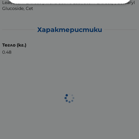
Leaf/Stem Extract (Avena Sativa Leaf/Stem Extract)*, Cetearyl
Glucoside, Cet
Характеристики
Тегло (кг.)
0.48