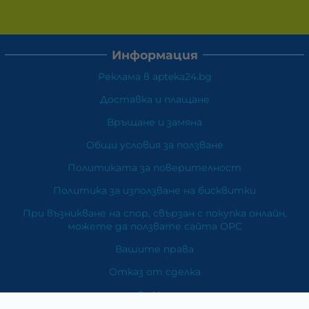
Информация
Реклама в apteka24.bg
Доставка и плащане
Връщане и замяна
Общи условия за ползване
Политиката за поверителност
Политика за използване на бисквитки
При възникване на спор, свързан с покупка онлайн,
можете да ползвате сайта ОРС
Вашите права
Отказ от сделка
За Нас