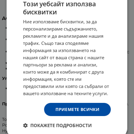
Този уебсайт използва
А-Дерма Екзомега контрол крем 400 мл.
бисквитки
Действие
:
Ние използваме бисквитки, за да
Успокояващият крем е специално разработен за
персонализираме съдържанието,
суха кожа с атопична структура.
рекламите и да анализираме нашия
Контролира усещанията за дразнене за
трафик. Също така споделяме
новородени, деца и възрастни.
информация за използването на
®
Съдържа екстракт от овесено семе от Rhealba
с
нашия сайт от ваша страна с нашите
противовъзпалителен ефект.
Не съдържа консерванти и аромат.
партньори за реклама и анализи,
Омекотява раздразнената кожа от сухота.
които може да я комбинират с друга
Употреба
:
информация, която сте им
предоставили или която са събрали от
Да се използва веднъж дневно върху тялото и
вашето използване на техните услуги.
лицето, които предварително са почистени.
Производител
: Пиер Фабр Дермо-Козметик, Франция.
ПРИЕМЕТЕ ВСИЧКИ
Tocopherol, Water (Aqua), Caprylic/Capric Triglyceride,
ПОКАЖЕТЕ ПОДРОБНОСТИ
Polyacrylate-13, Glycerin, Cetearyl Alcohol, Niacinamide, 10-
Hydroxydecenoic Acid, PEG-100 Stearate, Avena Sativa (Oat)