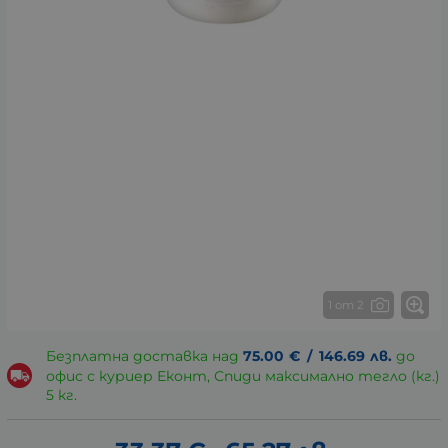
1 от 2
Безплатна доставка над
75.00
€
/
146.69
лв.
до
офис с куриер Еконт, Спиди максимално тегло (кг.)
5 кг.