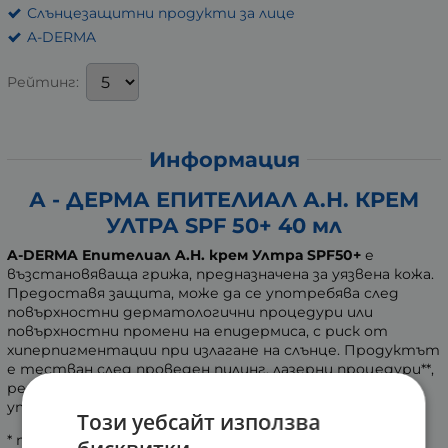
Слънцезащитни продукти за лице
A-DERMA
Рейтинг:
Информация
А - ДЕРМА ЕПИТЕЛИАЛ А.Н. КРЕМ
УЛТРА SPF 50+ 40 мл
A-DERMA Епителиал A.H. крем Ултра SPF50+
е
възстановяваща грижа, предназначена за уязвена кожа.
Предоставя защита, може да се употребява след
повърхностни дерматологични процедури или
повърхностни промени на епидермиса, с риск от
хиперпигментации при излагане на слънце. Продуктът
е тестван след проведен пилинг, лазерни процедури**,
реепителизирана татуирана кожа. Може да се
употребява върху лице и тяло. За деца и възрастни.
Този уебсайт използва
* повърхностните слоеве на епидермиса