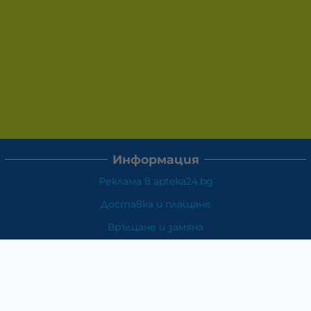
Информация
Реклама в apteka24.bg
Доставка и плащане
Връщане и замяна
Общи условия за ползване
Политиката за поверителност
Политика за използване на бисквитки