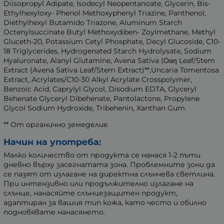
Diisopropyl Adipate, Isodecyl Neopentanoate, Glycerin, Bis-
Ethylhexyloxy- Phenol Methoxyphenyl Triazine, Panthenol,
Diethylhexyl Butamido Triazone, Aluminum Starch
Octenylsuccinate Butyl Methoxydiben- Zoylmethane, Methyl
Gluceth-20, Potassium Cetyl Phosphate, Decyl Glucoside, C10-
18 Triglycerides, Hydrogenated Starch Hydrolysate, Sodium
Hyaluronate, Alanyl Glutamine, Avena Sativa (Οαη Leaf/Stem
Extract (Avena Sativa Leaf/Stem Extract)**,Uncaria Tomentosa
Extract, Acrylates/C10-30 Alkyl Acrylate Crosspolymer,
Benzoic Acid, Caprylyl Glycol, Disodium EDTA, Glyceryl
Behenate Glyceryl Dibehenate, Pantolactone, Propylene
Glycol Sodium Hydroxide, Tribehenin, Xanthan Gum.
** От органично земеделие
Начин на употреба:
Малко количество от продукта се нанася 1-2 пъти
дневно върху засегнатата зона. Проблемните зони да
се пазят от излагане на директна слънчева светлина.
При интензивно или продължително излагане на
слънце, нанасяйте слънцезащитен продукт,
адаптиран за вашия тип кожа, като често и обилно
подновявате нанасянето.