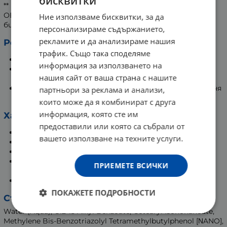
бисквитки
** повърхностни дерматологични процеси
ОВЕС RHEALBA* - култивиран съгласно нормите на
Ние използваме бисквитки, за да
биоземеделието
персонализираме съдържанието,
рекламите и да анализираме нашия
Резултати:
трафик. Също така споделяме
Подпомага възстановяването* на кожата.
информация за използването на
Намалява червените и кафяви остатъчни следи
нашия сайт от ваша страна с нашите
(хиперпигментации след белези).
Успокоява мигновено и защитава кожата през деня
партньори за реклама и анализи,
от UV-лъчи при излагане на слънце.
които може да я комбинират с друга
информация, която сте им
Характеристики:
предоставили или която са събрали от
Без аромати.
вашето използване на техните услуги.
Тестван под дерматологичен контрол.
Некомедоногенен.
Формулиран с оглед минимизиране риска от
ПРИЕМЕТЕ ВСИЧКИ
алергични реакции.
Без съставки с животински произход.
ПОКАЖЕТЕ ПОДРОБНОСТИ
Състав:
Water (Aqua), C12-15 Alkyl Benzoate, Cetearyl Isononanoate,
Methylene Bis-Benzotriazolyl Tetramethylbutylphenol [ΝANO],