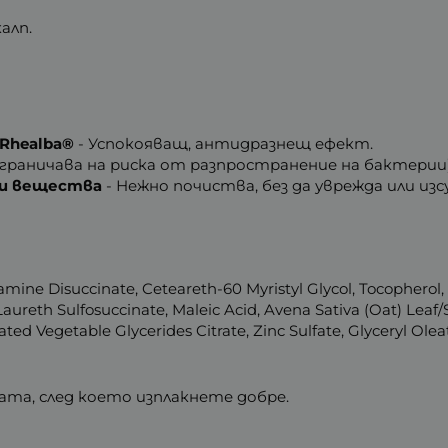
алп.
Rhealba®
- Успокояващ, антидразнещ ефект.
граничава на риска от разпространение на бактерии)
и вещества
- Нежно почиства, без да уврежда или из
amine Disuccinate, Ceteareth-60 Myristyl Glycol, Tocopherol
ureth Sulfosuccinate, Maleic Acid, Avena Sativa (Oat) Leaf
ted Vegetable Glycerides Citrate, Zinc Sulfate, Glyceryl Oleat
ата, след което изплакнете добре.