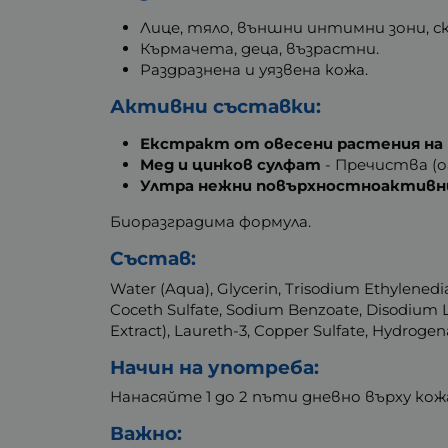
Лице, тяло, външни интимни зони, ск
Кърмачета, деца, възрастни.
Раздразнена и уязвена кожа.
Активни съставки:
Екстракт от овесени растения на 
Мед и цинков сулфат
- Пречиства (о
Ултра нежни повърхностноактивн
Биоразградима формула.
Състав:
Water (Aqua), Glycerin, Trisodium Ethylenedi
Coceth Sulfate, Sodium Benzoate, Disodium La
Extract), Laureth-3, Copper Sulfate, Hydrogena
Начин на употреба:
Нанасяйте 1 до 2 пъти дневно върху кож
Важно: