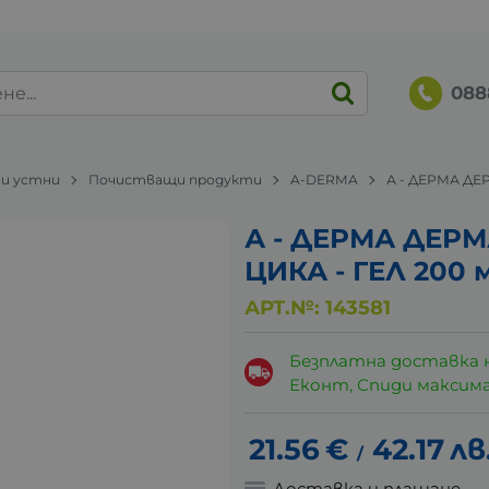
088
 и устни
Почистващи продукти
A-DERMA
А - ДЕРМА ДЕ
А - ДЕРМА ДЕР
ЦИКА - ГЕЛ 200 
АРТ.№:
143581
Безплатна доставка 
Еконт, Спиди максималн
21.56
€
42.17
лв
/
Доставка и плащане