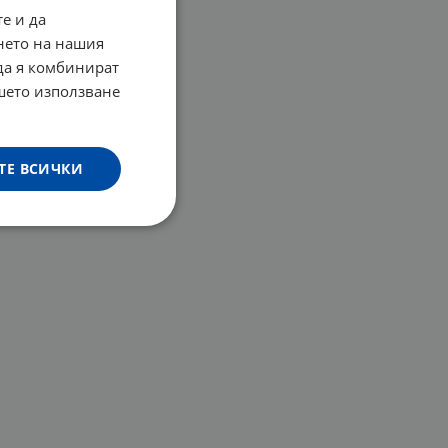
е и да
нето на нашия
 да я комбинират
ашето използване
ТЕ ВСИЧКИ