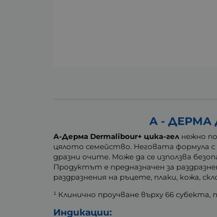
А - ДЕРМА
А-Дерма Dermalibour+ цика-гел
нежно по
цялото семейство. Неговата формула с 
дразни очите. Може да се използва безо
Продуктът е предназначен за раздразнен
раздразнения на ръцете, плаки, кожа, скл
¹ Клинично проучване върху 66 субекта, п
Индикации: