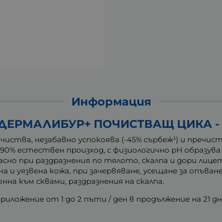
Информация
 ДЕРМАЛИБУР+ ПОЧИСТВАЩ ЦИКА - Г
чиства, незабавно успокоява (-45% сърбеж¹) и пречис
90% естествен произход, с физиологично рН образува
пасно при раздразнения по тялото, скалпа и дори ли
а и уязвена кожа, при зачервяване, усещане за опъван
онна към сквами, раздразнения на скалпа.
риложение от 1 до 2 пъти / ден в продължение на 21 дн