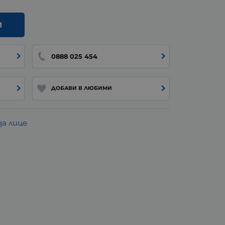
И
0888 025 454
ДОБАВИ В ЛЮБИМИ
а лице