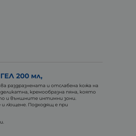
ЕЛ 200 мл,
тва раздразнената и отслабена кожа на
 деликатна, кремообразна пяна, която
цето и външните интимни зони.
е и лющене. Подходящ е при
и.