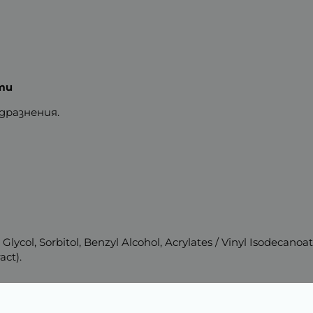
ти
дразнения.
ycol, Sorbitol, Benzyl Alcohol, Acrylates / Vinyl Isodecanoa
act).