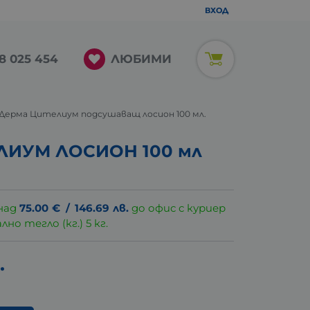
ВХОД
ЛЮБИМИ
8 025 454
/ А-Дерма Цителиум подсушаващ лосион 100 мл.
ЕЛИУМ ЛОСИОН 100 мл
над
75.00
€
/
146.69
лв.
до офис с куриер
о тегло (кг.) 5 кг.
.