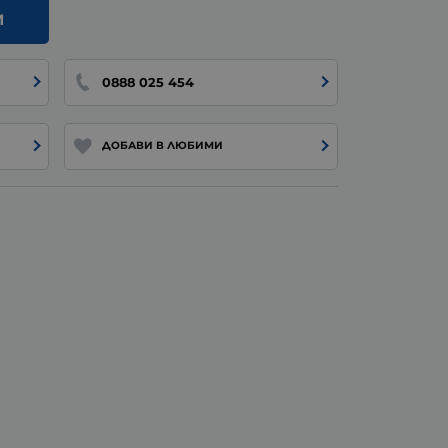
И
0888 025 454
ДОБАВИ В ЛЮБИМИ