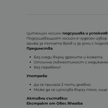
Цителиум лосион
подсушава и успокоя
Подсушаващият лосион е чудесен избор 
грижа за пъпната връв и за зони с под
Предимства
:
Без следи върху дрехите и кожата.
Отлична съвместимост с медикамен
Без парабени!
Употреба
:
Да се прилага 2 пъти дневно.
Може да се използва върху тяло, лиц
Активни съставки:
Екстракт от Овес Rhealba