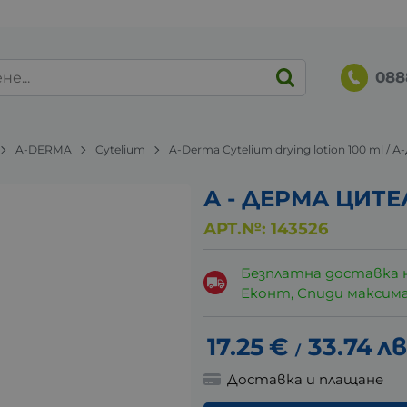
088
A-DERMA
Cytelium
A-Derma Cytelium drying lotion 100 ml 
А - ДЕРМА ЦИТ
АРТ.№:
143526
Безплатна доставка 
Еконт, Спиди максималн
17.25
€
33.74
лв
/
Доставка и плащане