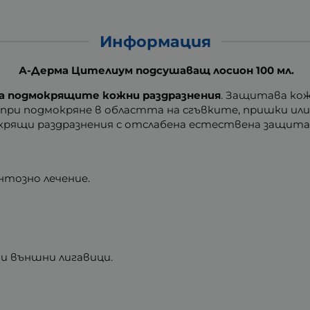
Информация
А-Дерма Цителиум подсушаващ лосион 100 мл.
ва подмокрящите кожни раздразнения
. Защитава кож
при подмокряне в областта на сгъвките, пришки или
мокрящи раздразнения с отслабена естествена защита
тозно лечение.
е и външни лигавици.