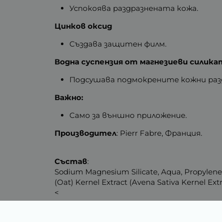
Успокоява раздразнената кожа.
Цинков оксид
Създава защитен филм.
Водна суспензия от магнезиеви силика
Подсушава подмокрените кожни раз
Важно:
Само за външно приложение.
Производител
: Pierr Fabre, Франция.
Състав
:
Sodium Magnesium Silicate, Aqua, Propylene Gl
(Oat) Kernel Extract (Avena Sativa Kernel Extr
<