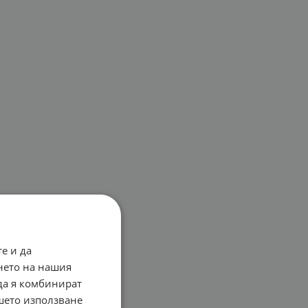
е и да
нето на нашия
 да я комбинират
ашето използване